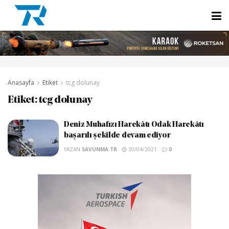
Anasayfa
Etiket
tcg dolunay
Etiket:
tcg dolunay
Deniz Muhafızı Harekâtı Odak Harekâtı
başarılı şekilde devam ediyor
YAZAN
SAVUNMA TR
30/04/2021
0