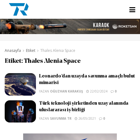
Anasayfa
Etiket
Thales Alenia Space
Etiket:
Thales Alenia Space
Leonardo’dan uzayda savunma amaçlı bulut
mimarisi
YAZAN
OĞUZHAN KARAKUŞ
22/02/2024
0
Türk teknoloji şirketinden uzay alanında
uluslararası iş birliği
YAZAN
SAVUNMA TR
26/05/2021
0