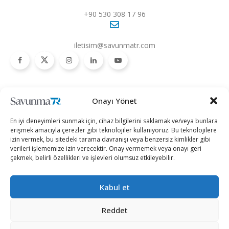
+90 530 308 17 96
iletisim@savunmatr.com
2026 © Savunma TR. Tüm Hakları Saklıdır.
Onayı Yönet
Savunma Sanayii
Kategoriler
SavunmaTR
En iyi deneyimleri sunmak için, cihaz bilgilerini saklamak ve/veya bunlara
Hava Platformları
Siber Güvenlik
Hakkımızda
erişmek amacıyla çerezler gibi teknolojiler kullanıyoruz. Bu teknolojilere
izin vermek, bu sitedeki tarama davranışı veya benzersiz kimlikler gibi
Kara Platformları
Teknoloji
Kariyer
verileri işlememize izin verecektir. Onay vermemek veya onayı geri
çekmek, belirli özellikleri ve işlevleri olumsuz etkileyebilir.
Deniz Platformları
Röportajlar
Gizlilik Politikası
İnsansız Sistemler
Politika
Künye
Kabul et
Silah Sistemleri
Dosya Haber
İletişim
Radar ve
Rapor & İnfografik
Reddet
Elektronik Harp
SavunmaTR Plus
Sistemleri