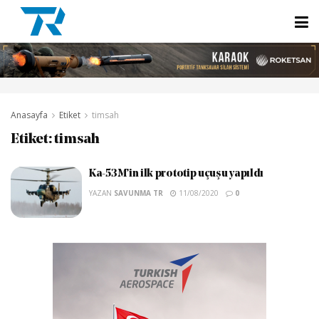
Anasayfa
Etiket
timsah
Etiket:
timsah
Ka-53M’in ilk prototip uçuşu yapıldı
YAZAN
SAVUNMA TR
11/08/2020
0