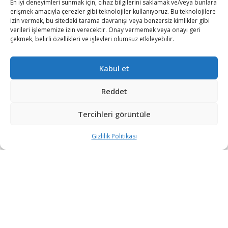
En iyi deneyimleri sunmak için, cihaz bilgilerini saklamak ve/veya bunlara
erişmek amacıyla çerezler gibi teknolojiler kullanıyoruz. Bu teknolojilere
izin vermek, bu sitedeki tarama davranışı veya benzersiz kimlikler gibi
verileri işlememize izin verecektir. Onay vermemek veya onayı geri
çekmek, belirli özellikleri ve işlevleri olumsuz etkileyebilir.
Kabul et
Reddet
Tercihleri görüntüle
Gizlilik Politikası
“Etkin, Güvenilir, Haberdar”
+90 530 308 17 96
iletisim@savunmatr.com