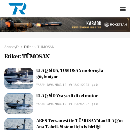
Anasayfa
Etiket
TÜMOSAN
Etiket:
TÜMOSAN
ULAQ SİDA, TÜMOSAN motoruyla
güçleniyor
YAZAN
SAVUNMA TR
18/01/2023
0
ULAQ SİDA’ya yerli dizel motor
YAZAN
SAVUNMA TR
06/09/2022
0
ARES Tersanesi ile TÜMOSAN’dan ULAQ’ın
Ana Tahrik Sistemi için iş birliği