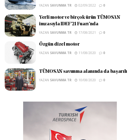
YAZAN
SAVUNMA TR
02/09/2022
0
Yerli motor ve birçok ürün TÜMOSAN
imzasıyla IDEF’21 Fuarı’nda
YAZAN
SAVUNMA TR
17/08/2021
0
Özgün dizel motor
YAZAN
SAVUNMA TR
11/08/2020
0
TÜMOSAN savunma alanında da başarılı
YAZAN
SAVUNMA TR
10/08/2020
0