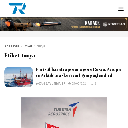
Anasayfa
Etiket
turya
Etiket:
turya
Fin istihbarat raporuna göre Rusya; Avrupa
ve Arktik’te askerî varlığını güçlendirdi
YAZAN
SAVUNMA TR
09/05/2021
0