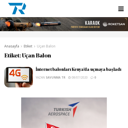
Anasayfa
Etiket
Uçan Balon
Etiket:
Uçan Balon
İnternet balonları Kenya’da uçmaya başladı
YAZAN
SAVUNMA TR
08/07/2020
0