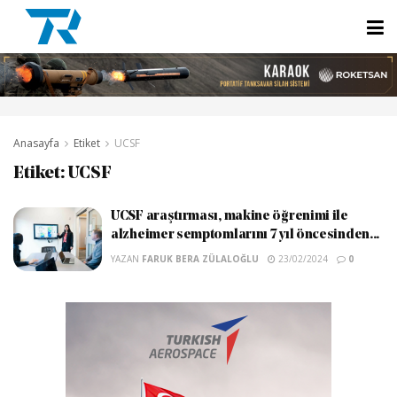
Anasayfa
Etiket
UCSF
Etiket:
UCSF
UCSF araştırması, makine öğrenimi ile
alzheimer semptomlarını 7 yıl öncesinden...
YAZAN
FARUK BERA ZÜLALOĞLU
23/02/2024
0