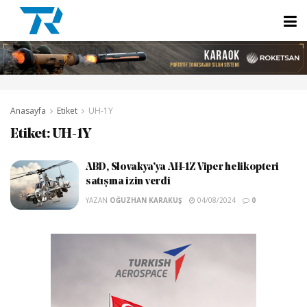
Anasayfa
Etiket
UH-1Y
Etiket:
UH-1Y
ABD, Slovakya’ya AH-1Z Viper helikopteri
satışına izin verdi
YAZAN
OĞUZHAN KARAKUŞ
04/08/2024
0