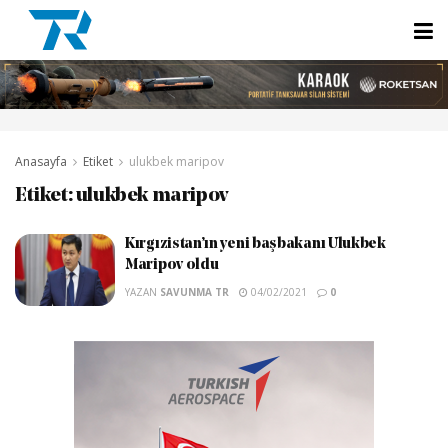
Anasayfa
Etiket
ulukbek maripov
Etiket:
ulukbek maripov
Kırgızistan’ın yeni başbakanı Ulukbek
Maripov oldu
YAZAN
SAVUNMA TR
04/02/2021
0