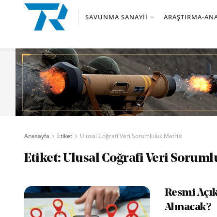
SAVUNMA SANAYII
ARAŞTIRMA-ANA
Anasayfa
Etiket
Ulusal Coğrafi Veri Sorumluluk Matrisi
Etiket:
Ulusal Coğrafi Veri Soruml
Resmi Açık
Alınacak?