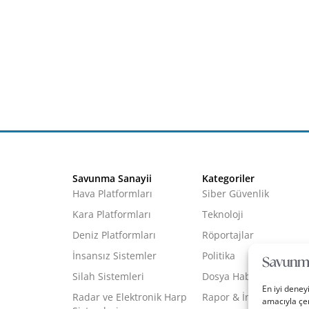
Savunma Sanayii
Kategoriler
Hava Platformları
Siber Güvenlik
Kara Platformları
Teknoloji
Deniz Platformları
Röportajlar
İnsansız Sistemler
Politika
Silah Sistemleri
Dosya Haber
En iyi deney
Radar ve Elektronik Harp
Rapor & İnfografik
amacıyla çer