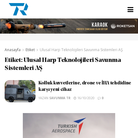
Anasayfa
Etiket
Ulusal Harp Teknolojileri Savunma Sistemleri AŞ
Etiket:
Ulusal Harp Teknolojileri Savunma
Sistemleri AŞ
Kolluk kuvvetlerine, drone ve İHA tehdidine
karşı yeni cihaz
YAZAN
SAVUNMA TR
16/10/2020
0