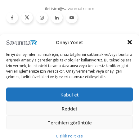
iletisim@savunmatr.com
2026 © Savunma TR. Tüm Hakları Saklıdır.
Onayı Yönet
Savunma Sanayii
Kategoriler
SavunmaTR
En iyi deneyimleri sunmak için, cihaz bilgilerini saklamak ve/veya bunlara
Hava Platformları
Siber Güvenlik
Hakkımızda
erişmek amacıyla çerezler gibi teknolojiler kullanıyoruz. Bu teknolojilere
izin vermek, bu sitedeki tarama davranışı veya benzersiz kimlikler gibi
Kara Platformları
Teknoloji
Kariyer
verileri işlememize izin verecektir. Onay vermemek veya onayı geri
çekmek, belirli özellikleri ve işlevleri olumsuz etkileyebilir.
Deniz Platformları
Röportajlar
Gizlilik Politikası
İnsansız Sistemler
Politika
Künye
Kabul et
Silah Sistemleri
Dosya Haber
İletişim
Radar ve
Rapor & İnfografik
Reddet
Elektronik Harp
SavunmaTR Plus
Sistemleri
Tercihleri görüntüle
Hava Savunma
Sistemleri
Gizlilik Politikası