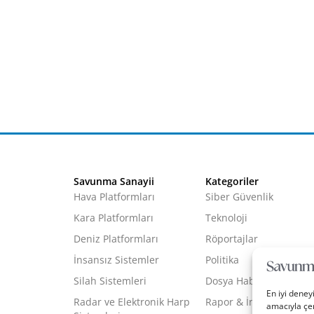
Savunma Sanayii
Kategoriler
Hava Platformları
Siber Güvenlik
Kara Platformları
Teknoloji
Deniz Platformları
Röportajlar
İnsansız Sistemler
Politika
Silah Sistemleri
Dosya Haber
En iyi deney
Radar ve Elektronik Harp
Rapor & İnfografik
amacıyla çer