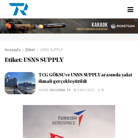
Anasayfa
Etiket
USNS SUPPLY
Etiket:
USNS SUPPLY
TCG GÖKSU ve USNS SUPPLY arasında yakıt
ikmali gerçekleştirildi
YAZAN
SAVUNMA TR
04/01/2022
0