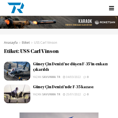
Anasayfa
Etiket
USS Carl Vinson
Etiket:
USS Carl Vinson
Güney Çin Denizi’ne düşen F-35’in enkazı
çıkarıldı
YAZAN
SAVUNMA TR
04/03/2022
0
Güney Çin Denizi’nde F-35 kazası
YAZAN
SAVUNMA TR
25/01/2022
0