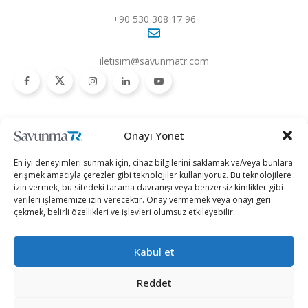
+90 530 308 17 96
iletisim@savunmatr.com
2026 © Savunma TR. Tüm Hakları Saklıdır.
Onayı Yönet
Savunma Sanayii
Kategoriler
SavunmaTR
En iyi deneyimleri sunmak için, cihaz bilgilerini saklamak ve/veya bunlara
Hava Platformları
Siber Güvenlik
Hakkımızda
erişmek amacıyla çerezler gibi teknolojiler kullanıyoruz. Bu teknolojilere
izin vermek, bu sitedeki tarama davranışı veya benzersiz kimlikler gibi
Kara Platformları
Teknoloji
Kariyer
verileri işlememize izin verecektir. Onay vermemek veya onayı geri
çekmek, belirli özellikleri ve işlevleri olumsuz etkileyebilir.
Deniz Platformları
Röportajlar
Gizlilik Politikası
İnsansız Sistemler
Politika
Künye
Kabul et
Silah Sistemleri
Dosya Haber
İletişim
Radar ve
Rapor & İnfografik
Reddet
Elektronik Harp
SavunmaTR Plus
Sistemleri