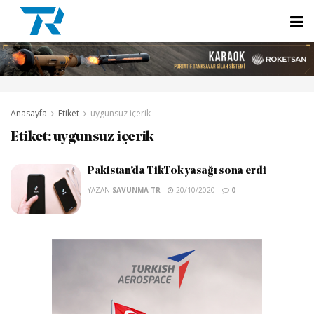
Anasayfa
Etiket
uygunsuz içerik
Etiket:
uygunsuz içerik
Pakistan’da TikTok yasağı sona erdi
YAZAN
SAVUNMA TR
20/10/2020
0