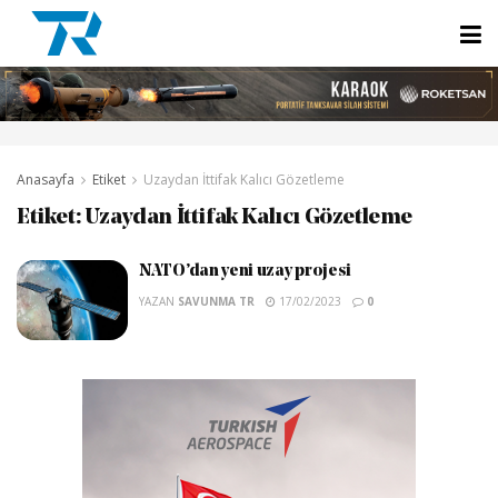
Anasayfa
Etiket
Uzaydan İttifak Kalıcı Gözetleme
Etiket:
Uzaydan İttifak Kalıcı Gözetleme
NATO’dan yeni uzay projesi
YAZAN
SAVUNMA TR
17/02/2023
0