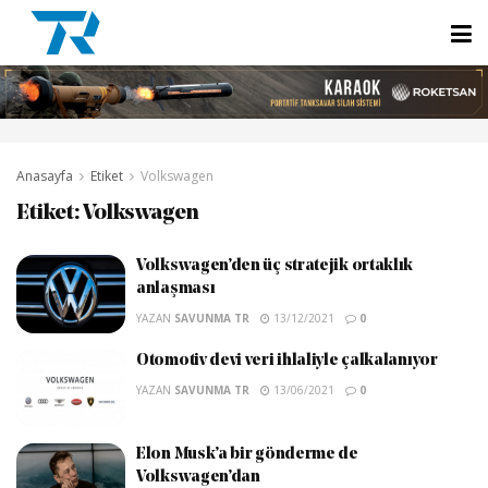
Anasayfa
Etiket
Volkswagen
Etiket:
Volkswagen
Volkswagen’den üç stratejik ortaklık
anlaşması
YAZAN
SAVUNMA TR
13/12/2021
0
Otomotiv devi veri ihlaliyle çalkalanıyor
YAZAN
SAVUNMA TR
13/06/2021
0
Elon Musk’a bir gönderme de
Volkswagen’dan