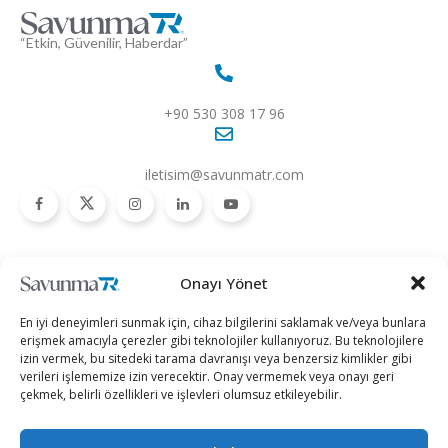
“Etkin, Güvenilir, Haberdar”
+90 530 308 17 96
iletisim@savunmatr.com
2026 © Savunma TR. Tüm Hakları Saklıdır.
Onayı Yönet
Savunma Sanayii
Kategoriler
SavunmaTR
En iyi deneyimleri sunmak için, cihaz bilgilerini saklamak ve/veya bunlara
Hava Platformları
Siber Güvenlik
Hakkımızda
erişmek amacıyla çerezler gibi teknolojiler kullanıyoruz. Bu teknolojilere
izin vermek, bu sitedeki tarama davranışı veya benzersiz kimlikler gibi
Kara Platformları
Teknoloji
Kariyer
verileri işlememize izin verecektir. Onay vermemek veya onayı geri
çekmek, belirli özellikleri ve işlevleri olumsuz etkileyebilir.
Deniz Platformları
Röportajlar
Gizlilik Politikası
İnsansız Sistemler
Politika
Künye