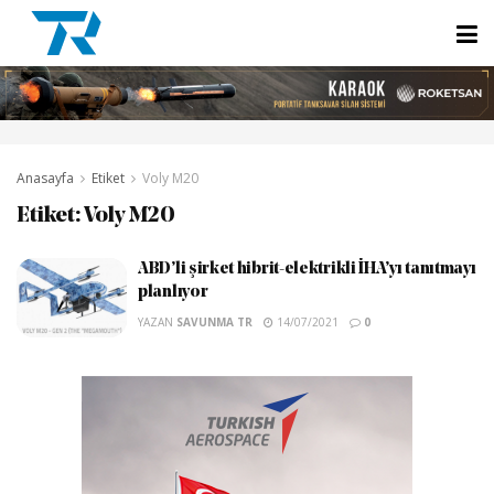
Anasayfa
Etiket
Voly M20
Etiket:
Voly M20
ABD’li şirket hibrit-elektrikli İHA’yı tanıtmayı
planlıyor
YAZAN
SAVUNMA TR
14/07/2021
0