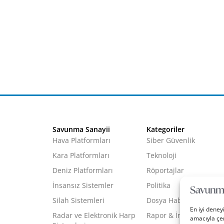
Savunma Sanayii
Kategoriler
Hava Platformları
Siber Güvenlik
Kara Platformları
Teknoloji
Deniz Platformları
Röportajlar
İnsansız Sistemler
Politika
Silah Sistemleri
Dosya Haber
En iyi deney
Radar ve Elektronik Harp
Rapor & İnfografik
amacıyla çer