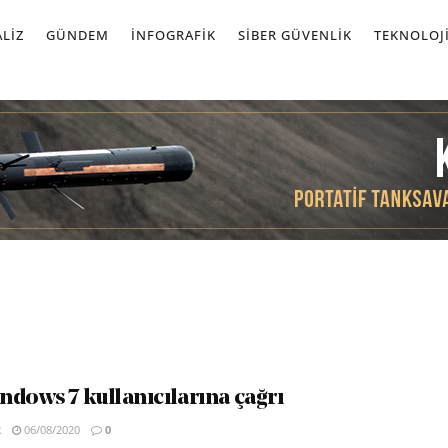
LIZ
GÜNDEM
İNFOGRAFIK
SIBER GÜVENLIK
TEKNOLOJ
ndows 7 kullanıcılarına çağrı
R
06/08/2020
0