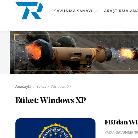
SAVUNMA SANAYII
ARAŞTIRMA-ANA
Anasayfa
Etiket
Windows XP
Etiket:
Windows XP
FBI’dan Wi
YAZAN
SAVUNMA T