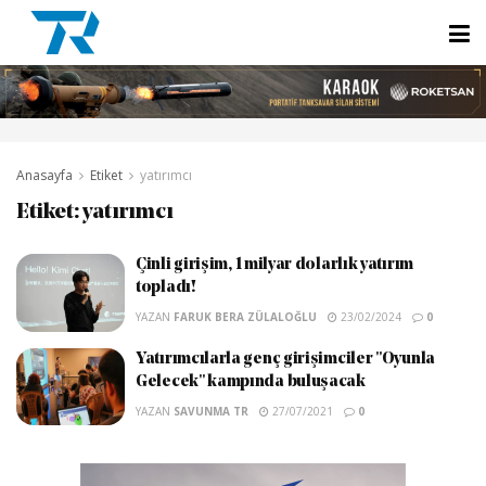
Anasayfa
Etiket
yatırımcı
Etiket:
yatırımcı
Çinli girişim, 1 milyar dolarlık yatırım
topladı!
YAZAN
FARUK BERA ZÜLALOĞLU
23/02/2024
0
Yatırımcılarla genç girişimciler "Oyunla
Gelecek" kampında buluşacak
YAZAN
SAVUNMA TR
27/07/2021
0