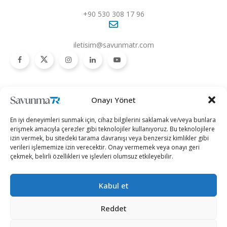
+90 530 308 17 96
iletisim@savunmatr.com
2026 © Savunma TR. Tüm Hakları Saklıdır.
Onayı Yönet
Savunma Sanayii
Kategoriler
SavunmaTR
En iyi deneyimleri sunmak için, cihaz bilgilerini saklamak ve/veya bunlara
Hava Platformları
Siber Güvenlik
Hakkımızda
erişmek amacıyla çerezler gibi teknolojiler kullanıyoruz. Bu teknolojilere
izin vermek, bu sitedeki tarama davranışı veya benzersiz kimlikler gibi
Kara Platformları
Teknoloji
Kariyer
verileri işlememize izin verecektir. Onay vermemek veya onayı geri
çekmek, belirli özellikleri ve işlevleri olumsuz etkileyebilir.
Deniz Platformları
Röportajlar
Gizlilik Politikası
İnsansız Sistemler
Politika
Künye
Kabul et
Silah Sistemleri
Dosya Haber
İletişim
Radar ve
Rapor & İnfografik
Reddet
Elektronik Harp
SavunmaTR Plus
Sistemleri