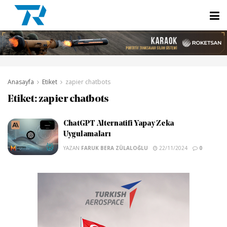
Anasayfa
Etiket
zapier chatbots
Etiket:
zapier chatbots
ChatGPT Alternatifi Yapay Zeka
Uygulamaları
YAZAN
FARUK BERA ZÜLALOĞLU
22/11/2024
0