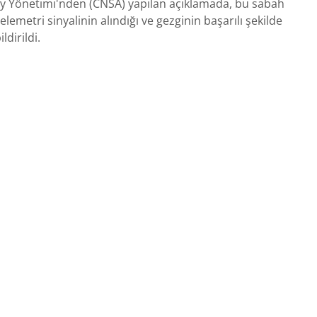
ay Yönetimi'nden (CNSA) yapılan açıklamada, bu sabah
lemetri sinyalinin alındığı ve gezginin başarılı şekilde
ldirildi.