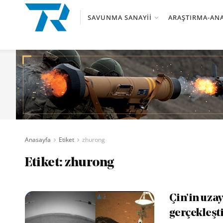
SAVUNMA SANAYII
ARAŞTIRMA-ANA
Anasayfa
Etiket
zhurong
Etiket:
zhurong
Çin’in uzay
gerçekleşt