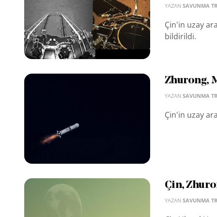
YAZAN
SAVUNMA T
Çin'in uzay ar
bildirildi.
Zhurong, M
YAZAN
SAVUNMA T
Çin'in uzay ara
Çin, Zhuron
YAZAN
SAVUNMA T