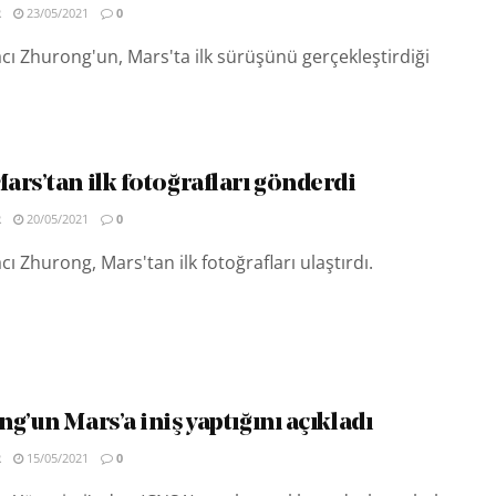
R
23/05/2021
0
acı Zhurong'un, Mars'ta ilk sürüşünü gerçekleştirdiği
ars’tan ilk fotoğrafları gönderdi
R
20/05/2021
0
cı Zhurong, Mars'tan ilk fotoğrafları ulaştırdı.
g’un Mars’a iniş yaptığını açıkladı
R
15/05/2021
0