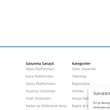
Savunma Sanayii
Kategoriler
Hava Platformları
Siber Güvenlik
Kara Platformları
Teknoloji
Deniz Platformları
Röportajlar
İnsansız Sistemler
Politika
Silah Sistemleri
Dosya Haber
En iyi deney
Radar ve Elektronik Harp
Rapor & İnfografik
amacıyla çer