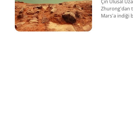
Çin Ulusal Uz
Zhurong'dan te
Mars'a indiği bi