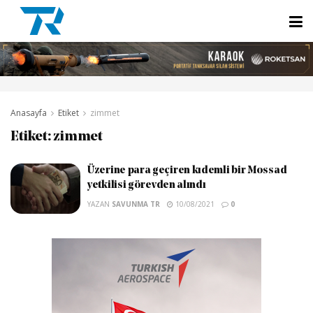
Anasayfa
Etiket
zimmet
Etiket:
zimmet
Üzerine para geçiren kıdemli bir Mossad
yetkilisi görevden alındı
YAZAN
SAVUNMA TR
10/08/2021
0