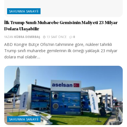
SAVUNMA SANAYII
İlk Trump Sınıfı Muharebe Gemisinin Maliyeti 23 Milyar
Dolara Ulaşabilir
YAZAN
KÜBRA DEMIRBAŞ
13 SAAT ÖNCE
0
ABD Kongre Bütçe Ofisi’nin tahminine göre, nükleer tahrikli
Trump sınıfı muharebe gemilerinin ilk örneği yaklaşık 23 milyar
dolara mal olabilir....
SAVUNMA SANAYII