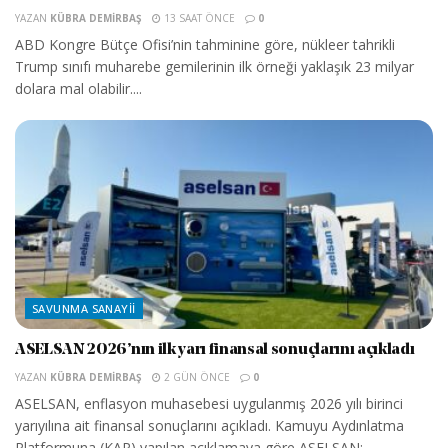
YAZAN
KÜBRA DEMIRBAŞ
13 SAAT ÖNCE
0
ABD Kongre Bütçe Ofisi’nin tahminine göre, nükleer tahrikli
Trump sınıfı muharebe gemilerinin ilk örneği yaklaşık 23 milyar
dolara mal olabilir....
SAVUNMA SANAYII
ASELSAN 2026’nın ilk yarı finansal sonuçlarını açıkladı
YAZAN
KÜBRA DEMIRBAŞ
2 GÜN ÖNCE
0
ASELSAN, enflasyon muhasebesi uygulanmış 2026 yılı birinci
yarıyılına ait finansal sonuçlarını açıkladı. Kamuyu Aydınlatma
Platformuna (KAP) yapılan açıklamaya göre ASELSAN;...