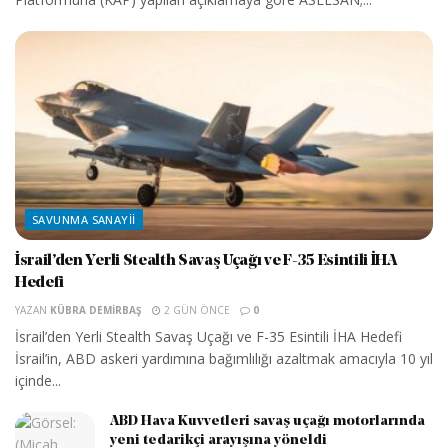
SAVUNMA SANAYII
İsrail’den Yerli Stealth Savaş Uçağı ve F-35 Esintili İHA
Hedefi
YAZAN
KÜBRA DEMIRBAŞ
2 GÜN ÖNCE
0
İsrail’den Yerli Stealth Savaş Uçağı ve F-35 Esintili İHA Hedefi
İsrail’in, ABD askeri yardımına bağımlılığı azaltmak amacıyla 10 yıl
içinde...
ABD Hava Kuvvetleri savaş uçağı motorlarında
yeni tedarikçi arayışına yöneldi