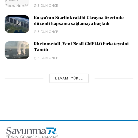
3 GÜN ÖNCE
Rusya’nın Starlink rakibi Ukrayna üzerinde
düzenli kapsama sağlamaya başladı
3 GÜN ÖNCE
Rheinmetall, Yeni Nesil GMF140 Fırkateynini
Tanıttı
3 GÜN ÖNCE
DEVAMI YÜKLE
“Etkin, Güvenilir, Haberdar”