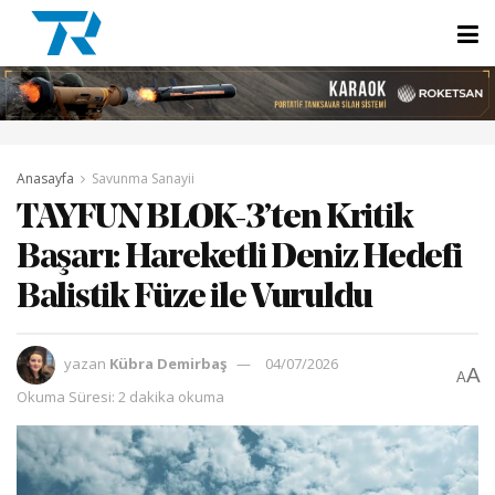
Anasayfa
Savunma Sanayii
TAYFUN BLOK-3’ten Kritik
Başarı: Hareketli Deniz Hedefi
Balistik Füze ile Vuruldu
yazan
Kübra Demirbaş
04/07/2026
A
A
Okuma Süresi: 2 dakika okuma