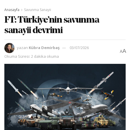
Anasayfa
Savunma Sanayii
​FT: Türkiye’nin savunma
sanayii devrimi
yazan
Kübra Demirbaş
03/07/2026
A
A
Okuma Süresi: 2 dakika okuma