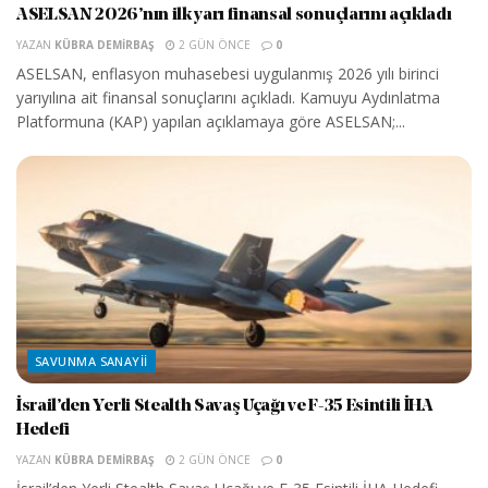
ASELSAN 2026’nın ilk yarı finansal sonuçlarını açıkladı
YAZAN
KÜBRA DEMIRBAŞ
2 GÜN ÖNCE
0
ASELSAN, enflasyon muhasebesi uygulanmış 2026 yılı birinci
yarıyılına ait finansal sonuçlarını açıkladı. Kamuyu Aydınlatma
Platformuna (KAP) yapılan açıklamaya göre ASELSAN;...
SAVUNMA SANAYII
İsrail’den Yerli Stealth Savaş Uçağı ve F-35 Esintili İHA
Hedefi
YAZAN
KÜBRA DEMIRBAŞ
2 GÜN ÖNCE
0