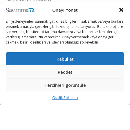
+90 530 308 17 96
Onayı Yönet
iletisim@savunmatr.com
En iyi deneyimleri sunmak için, cihaz bilgilerini saklamak ve/veya bunlara
erişmek amacıyla çerezler gibi teknolojiler kullanıyoruz. Bu teknolojilere
izin vermek, bu sitedeki tarama davranışı veya benzersiz kimlikler gibi
verileri işlememize izin verecektir. Onay vermemek veya onayı geri
2026 © Savunma TR. Tüm Hakları Saklıdır.
çekmek, belirli özellikleri ve işlevleri olumsuz etkileyebilir.
Savunma Sanayii
Kategoriler
SavunmaTR
Kabul et
Hava Platformları
Siber Güvenlik
Hakkımızda
Kara Platformları
Teknoloji
Kariyer
Reddet
Deniz Platformları
Röportajlar
Gizlilik Politikası
Tercihleri görüntüle
İnsansız Sistemler
Politika
Künye
Silah Sistemleri
Dosya Haber
İletişim
Gizlilik Politikası
Radar ve
Rapor & İnfografik
Elektronik Harp
SavunmaTR Plus
Sistemleri
Hava Savunma