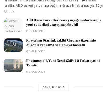
İsrail’den Yerli Stealth Savaş Uçağı ve F-35 Esintili İHA Hedefi
İsrail’in, ABD askeri yardımına bağımlılığı azaltmak amacıyla 10 yıl
içinde...
ABD Hava Kuvvetleri savaş uçağı motorlarında
yeni tedarikçi arayışına yöneldi
3 GÜN ÖNCE
Rusya’nın Starlink rakibi Ukrayna üzerinde
düzenli kapsama sağlamaya başladı
3 GÜN ÖNCE
Rheinmetall, Yeni Nesil GMF140 Fırkateynini
Tanıttı
3 GÜN ÖNCE
DEVAMI YÜKLE