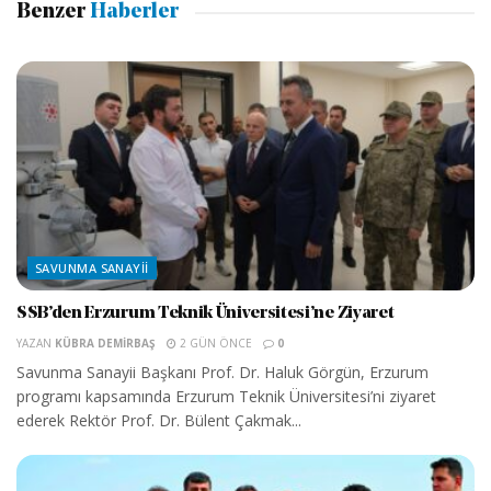
Benzer
Haberler
SAVUNMA SANAYII
SSB’den Erzurum Teknik Üniversitesi’ne Ziyaret
YAZAN
KÜBRA DEMIRBAŞ
2 GÜN ÖNCE
0
Savunma Sanayii Başkanı Prof. Dr. Haluk Görgün, Erzurum
programı kapsamında Erzurum Teknik Üniversitesi’ni ziyaret
ederek Rektör Prof. Dr. Bülent Çakmak...