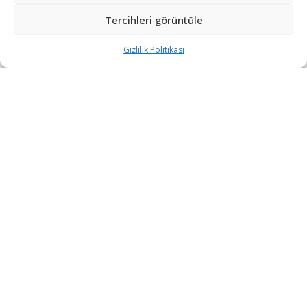
İsrail’den Yerli Stealth Savaş Uçağı ve F-35
Tercihleri görüntüle
Esintili İHA Hedefi
5 GÜN ÖNCE
Gizlilik Politikası
DEVAMI YÜKLE
“Etkin, Güvenilir, Haberdar”
+90 530 308 17 96
iletisim@savunmatr.com