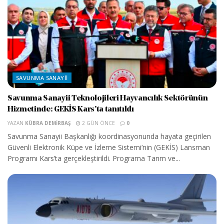
SAVUNMA SANAYII
Savunma Sanayii Teknolojileri Hayvancılık Sektörünün
Hizmetinde: GEKİS Kars’ta tanıtıldı
YAZAN
KÜBRA DEMIRBAŞ
2 GÜN ÖNCE
0
Savunma Sanayii Başkanlığı koordinasyonunda hayata geçirilen
Güvenli Elektronik Küpe ve İzleme Sistemi’nin (GEKİS) Lansman
Programı Kars’ta gerçekleştirildi. Programa Tarım ve...