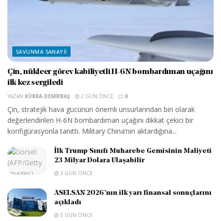
SAVUNMA SANAYII
Çin, nükleer görev kabiliyetli H-6N bombardıman uçağını
ilk kez sergiledi
YAZAN
KÜBRA DEMIRBAŞ
2 GÜN ÖNCE
0
Çin, stratejik hava gücünün önemli unsurlarından biri olarak
değerlendirilen H-6N bombardıman uçağını dikkat çekici bir
konfigürasyonla tanıttı. Military China’nın aktardığına...
İlk Trump Sınıfı Muharebe Gemisinin Maliyeti
23 Milyar Dolara Ulaşabilir
3 GÜN ÖNCE
ASELSAN 2026’nın ilk yarı finansal sonuçlarını
açıkladı
5 GÜN ÖNCE