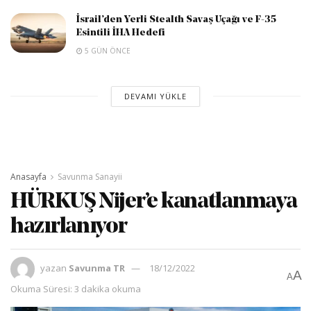
İsrail’den Yerli Stealth Savaş Uçağı ve F-35
Esintili İHA Hedefi
5 GÜN ÖNCE
DEVAMI YÜKLE
Anasayfa
Savunma Sanayii
HÜRKUŞ Nijer’e kanatlanmaya
hazırlanıyor
yazan
Savunma TR
18/12/2022
A
A
Okuma Süresi: 3 dakika okuma