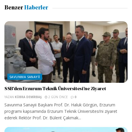
Benzer
Haberler
SAVUNMA SANAYII
SSB’den Erzurum Teknik Üniversitesi’ne Ziyaret
YAZAN
KÜBRA DEMIRBAŞ
2 GÜN ÖNCE
0
Savunma Sanayii Başkanı Prof. Dr. Haluk Görgün, Erzurum
programı kapsamında Erzurum Teknik Üniversitesi’ni ziyaret
ederek Rektör Prof. Dr. Bülent Çakmak...