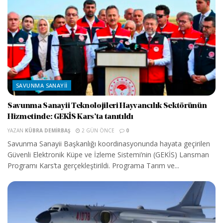
SAVUNMA SANAYII
Savunma Sanayii Teknolojileri Hayvancılık Sektörünün
Hizmetinde: GEKİS Kars’ta tanıtıldı
YAZAN
KÜBRA DEMIRBAŞ
2 GÜN ÖNCE
0
Savunma Sanayii Başkanlığı koordinasyonunda hayata geçirilen
Güvenli Elektronik Küpe ve İzleme Sistemi’nin (GEKİS) Lansman
Programı Kars’ta gerçekleştirildi. Programa Tarım ve...