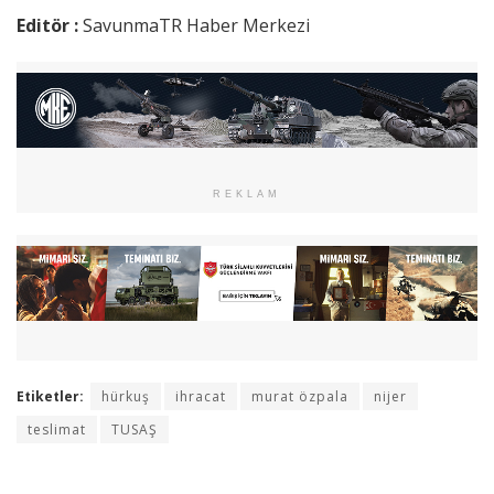
Editör :
SavunmaTR Haber Merkezi
REKLAM
Etiketler:
hürkuş
ihracat
murat özpala
nijer
teslimat
TUSAŞ