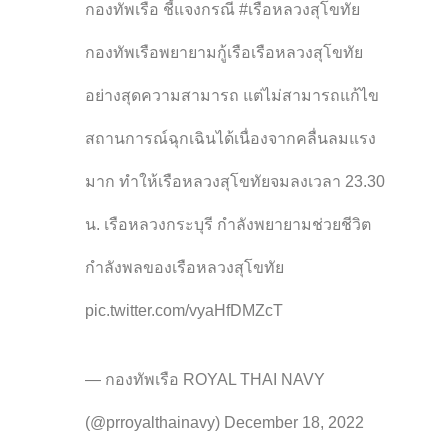
กองทัพเรือ ชี้แจงกรณี #เรือหลวงสุโขทัย
กองทัพเรือพยายามกู้เรือเรือหลวงสุโขทัย
อย่างสุดความสามารถ แต่ไม่สามารถแก้ไข
สถานการณ์ฉุกเฉินได้เนื่องจากคลื่นลมแรง
มาก ทำให้เรือหลวงสุโขทัยจมลงเวลา 23.30
น. เรือหลวงกระบุรี กำลังพยายามช่วยชีวิต
กำลังพลของเรือหลวงสุโขทัย
pic.twitter.com/vyaHfDMZcT
— กองทัพเรือ ROYAL THAI NAVY
(@prroyalthainavy) December 18, 2022