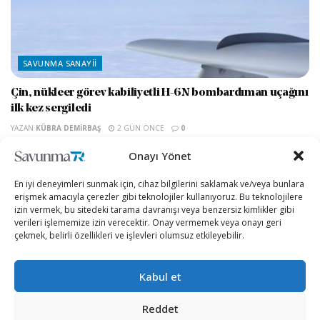
SAVUNMA SANAYII
Çin, nükleer görev kabiliyetli H-6N bombardıman uçağını
ilk kez sergiledi
YAZAN
KÜBRA DEMIRBAŞ
2 GÜN ÖNCE
0
Çin, stratejik hava gücünün önemli unsurlarından biri olarak
Onayı Yönet
değerlendirilen H-6N bombardıman uçağını dikkat çekici bir
konfigürasyonla tanıttı. Military China’nın aktardığına...
En iyi deneyimleri sunmak için, cihaz bilgilerini saklamak ve/veya bunlara
erişmek amacıyla çerezler gibi teknolojiler kullanıyoruz. Bu teknolojilere
İlk Trump Sınıfı Muharebe Gemisinin Maliyeti
izin vermek, bu sitedeki tarama davranışı veya benzersiz kimlikler gibi
23 Milyar Dolara Ulaşabilir
verileri işlememize izin verecektir. Onay vermemek veya onayı geri
çekmek, belirli özellikleri ve işlevleri olumsuz etkileyebilir.
3 GÜN ÖNCE
ASELSAN 2026’nın ilk yarı finansal sonuçlarını
Kabul et
açıkladı
5 GÜN ÖNCE
Reddet