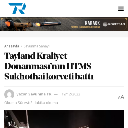
Anasayfa
Savunma Sanayii
Tayland Kraliyet
Donanması’nın HTMS
Sukhothai korveti battı
yazan
Savunma TR
19/12/2022
A
A
Okuma Süresi: 3 dakika okuma