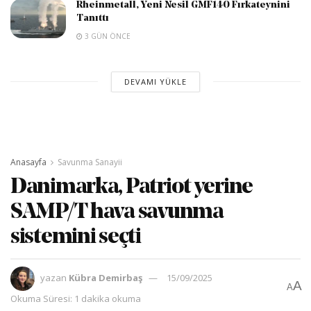
Rheinmetall, Yeni Nesil GMF140 Fırkateynini
Tanıttı
3 GÜN ÖNCE
DEVAMI YÜKLE
Anasayfa
Savunma Sanayii
Danimarka, Patriot yerine
SAMP/T hava savunma
sistemini seçti
yazan
Kübra Demirbaş
15/09/2025
A
A
Okuma Süresi: 1 dakika okuma