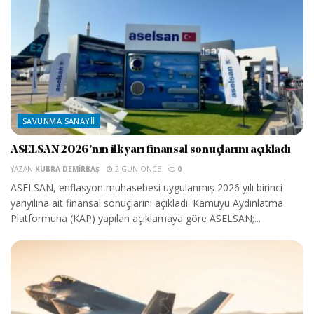
SAVUNMA SANAYII
ASELSAN 2026’nın ilk yarı finansal sonuçlarını açıkladı
YAZAN
KÜBRA DEMIRBAŞ
2 GÜN ÖNCE
0
ASELSAN, enflasyon muhasebesi uygulanmış 2026 yılı birinci
yarıyılına ait finansal sonuçlarını açıkladı. Kamuyu Aydınlatma
Platformuna (KAP) yapılan açıklamaya göre ASELSAN;...