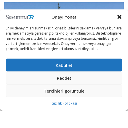
Onayı Yönet
En iyi deneyimleri sunmak için, cihaz bilgilerini saklamak ve/veya bunlara
erişmek amacıyla çerezler gibi teknolojiler kullanıyoruz. Bu teknolojilere
izin vermek, bu sitedeki tarama davranışı veya benzersiz kimlikler gibi
verileri işlememize izin verecektir. Onay vermemek veya onayı geri
çekmek, belirli özellikleri ve işlevleri olumsuz etkileyebilir.
Kabul et
Reddet
Danimarka, katmanlı hava savunma ağı oluşturmak için
Tercihleri görüntüle
yürütülen proje kapsamında uzun menzilli hava ve füze
savunma sistemi olarak Amerikan yapımı Patriot PAC-3
Gizlilik Politikası
yerine Fransız-İtalyan ortak üretimi SAMP/T sistemini
seçti. Alınan karar, ülkenin balistik füzeler, hava
soluyan hedefler ve kamikaze İHA’lara karşı