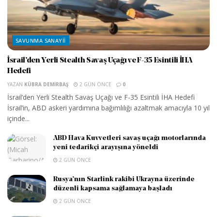
SAVUNMA SANAYII
İsrail’den Yerli Stealth Savaş Uçağı ve F-35 Esintili İHA
Hedefi
YAZAN
KÜBRA DEMIRBAŞ
2 GÜN ÖNCE
0
İsrail’den Yerli Stealth Savaş Uçağı ve F-35 Esintili İHA Hedefi
İsrail’in, ABD askeri yardımına bağımlılığı azaltmak amacıyla 10 yıl
içinde...
ABD Hava Kuvvetleri savaş uçağı motorlarında
yeni tedarikçi arayışına yöneldi
2 GÜN ÖNCE
Rusya’nın Starlink rakibi Ukrayna üzerinde
düzenli kapsama sağlamaya başladı
2 GÜN ÖNCE