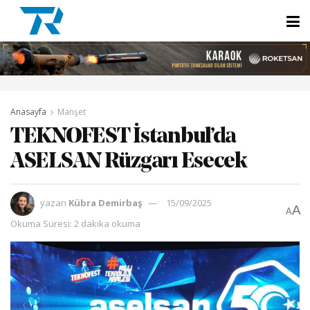
Anasayfa
Manşet
TEKNOFEST İstanbul’da
ASELSAN Rüzgarı Esecek
yazan
Kübra Demirbaş
15/09/2025
A
A
Okuma Süresi: 2 dakika okuma