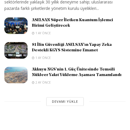
sektörlerinde yaklaşık 30 yıllık deneyime sahip; uluslararası
pazarda farklı şirketlerde yönetim kurulu üyelikleri...
ASELSAN Süper İletken Kuantum İşlemci
Birimi Geliştirecek
1 AY ÖNCE
81 İlin Güvenliği ASELSAN’ın Yapay Zeka
Destekli KGYS Sistemine Emanet
1 AY ÖNCE
Akkuyu NGS’nin 1. Güç Ünitesinde Temsili
Nükleer Yakıt Yükleme Aşaması Tamamlandı
2 AY ÖNCE
DEVAMI YÜKLE