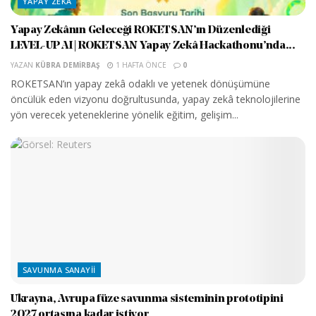
YAPAY ZEKA
Yapay Zekânın Geleceği ROKETSAN’ın Düzenlediği
LEVEL-UP AI | ROKETSAN Yapay Zekâ Hackathonu’nda...
YAZAN
KÜBRA DEMIRBAŞ
1 HAFTA ÖNCE
0
ROKETSAN’ın yapay zekâ odaklı ve yetenek dönüşümüne
öncülük eden vizyonu doğrultusunda, yapay zekâ teknolojilerine
yön verecek yeteneklerine yönelik eğitim, gelişim...
SAVUNMA SANAYII
Ukrayna, Avrupa füze savunma sisteminin prototipini
2027 ortasına kadar istiyor