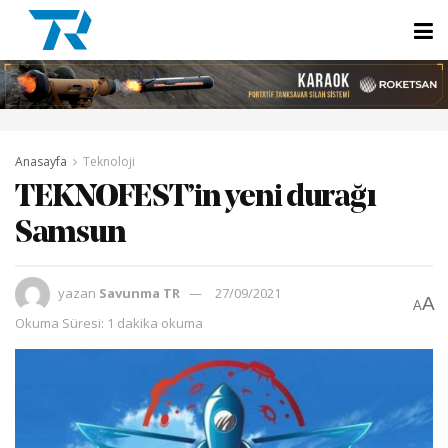
Anasayfa
Teknoloji
TEKNOFEST’in yeni durağı
Samsun
yazan
Savunma TR
27/09/2021
A
A
Okuma Süresi: 1 dakika okuma