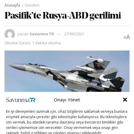
Anasayfa
Gündem
Pasifik’te Rusya-ABD gerilimi
yazan
Savunma TR
27/09/2021
A
A
Okuma Süresi: 1 dakika okuma
Onayı Yönet
En iyi deneyimleri sunmak için, cihaz bilgilerini saklamak ve/veya bunlara
erişmek amacıyla çerezler gibi teknolojiler kullanıyoruz. Bu teknolojilere
izin vermek, bu sitedeki tarama davranışı veya benzersiz kimlikler gibi
verileri işlememize izin verecektir. Onay vermemek veya onayı geri
Pasifik Okyanusu, yeni bir gerginliğe daha sahne oldu.
çekmek, belirli özellikleri ve işlevleri olumsuz etkileyebilir.