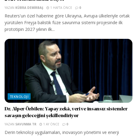
YAZAN
KÜBRA DEMIRBAŞ
1 HAFTA ÖNCE
0
Reuters'un özel haberine göre Ukrayna, Avrupa ülkeleriyle ortak
yürütülen Freyja balistik füze savunma sistemi projesinde ilk
prototipin 2027 yılının ilk...
TEKNOLOJI
Dr. Alper Özbilen: Yapay zekâ, veri ve insansız sistemler
savaşın geleceğini şekillendiriyor
YAZAN
SAVUNMA TR
1 AY ÖNCE
0
Derin teknoloji uygulamaları, inovasyon yönetimi ve enerji