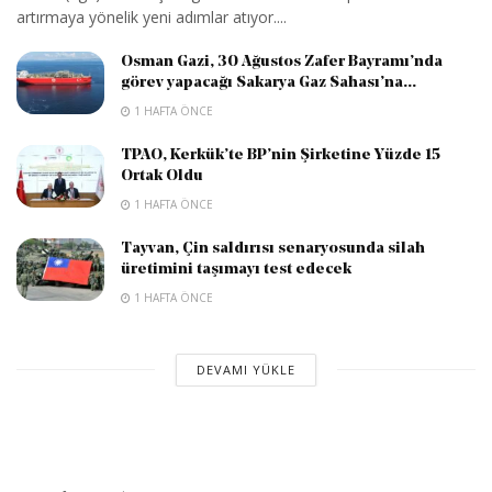
artırmaya yönelik yeni adımlar atıyor....
Osman Gazi, 30 Ağustos Zafer Bayramı’nda
görev yapacağı Sakarya Gaz Sahası’na...
1 HAFTA ÖNCE
TPAO, Kerkük’te BP’nin Şirketine Yüzde 15
Ortak Oldu
1 HAFTA ÖNCE
Tayvan, Çin saldırısı senaryosunda silah
üretimini taşımayı test edecek
1 HAFTA ÖNCE
DEVAMI YÜKLE