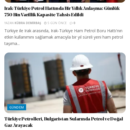
Irak-Türkiye Petrol Hattında Bir Yıllık Anlaşma: Günlük
750 Bin Varillik Kapasite Tahsis Edildi
YAZAN
KÜBRA DEMIRBAŞ
5 GÜN ÖNCE
0
Türkiye ile Irak arasında, Irak-Türkiye Ham Petrol Boru Hattı'nın
etkin kullanımını sağlamak amacıyla bir yıl süreli yeni ham petrol
taşıma...
GÜNDEM
Türkiye Petrolleri, Bulgaristan Sularında Petrol ve Doğal
Gaz Arayacak