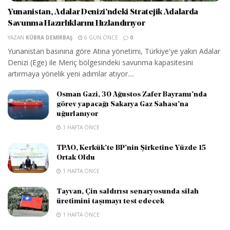
Yunanistan, Adalar Denizi’ndeki Stratejik Adalarda
Savunma Hazırlıklarını Hızlandırıyor
YAZAN
KÜBRA DEMIRBAŞ
6 GÜN ÖNCE
0
Yunanistan basınına göre Atina yönetimi, Türkiye'ye yakın Adalar
Denizi (Ege) ile Meriç bölgesindeki savunma kapasitesini
artırmaya yönelik yeni adımlar atıyor....
Osman Gazi, 30 Ağustos Zafer Bayramı’nda
görev yapacağı Sakarya Gaz Sahası’na
uğurlanıyor
1 HAFTA ÖNCE
TPAO, Kerkük’te BP’nin Şirketine Yüzde 15
Ortak Oldu
1 HAFTA ÖNCE
Tayvan, Çin saldırısı senaryosunda silah
üretimini taşımayı test edecek
1 HAFTA ÖNCE