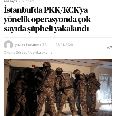
Anasayfa
Gündem
İstanbul’da PKK/KCK’ya
yönelik operasyonda çok
sayıda şüpheli yakalandı
yazan
Savunma TR
26/11/2020
A
A
Okuma Süresi: 1 dakika okuma