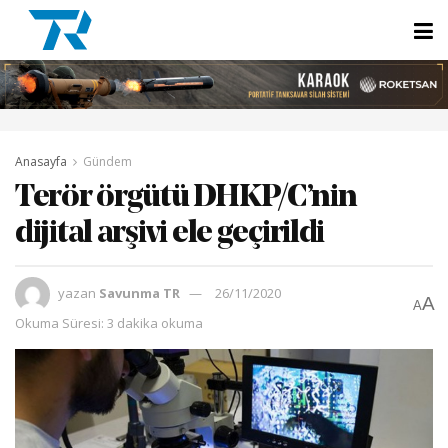
Anasayfa
Gündem
Terör örgütü DHKP/C’nin
dijital arşivi ele geçirildi
yazan
Savunma TR
26/11/2020
A
A
Okuma Süresi: 3 dakika okuma