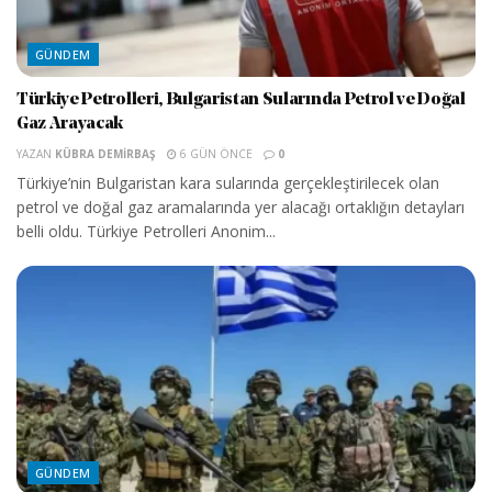
GÜNDEM
Türkiye Petrolleri, Bulgaristan Sularında Petrol ve Doğal
Gaz Arayacak
YAZAN
KÜBRA DEMIRBAŞ
6 GÜN ÖNCE
0
Türkiye’nin Bulgaristan kara sularında gerçekleştirilecek olan
petrol ve doğal gaz aramalarında yer alacağı ortaklığın detayları
belli oldu. Türkiye Petrolleri Anonim...
GÜNDEM