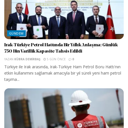
GÜNDEM
Irak-Türkiye Petrol Hattında Bir Yıllık Anlaşma: Günlük
750 Bin Varillik Kapasite Tahsis Edildi
YAZAN
KÜBRA DEMIRBAŞ
5 GÜN ÖNCE
0
Türkiye ile Irak arasında, Irak-Türkiye Ham Petrol Boru Hattı'nın
etkin kullanımını sağlamak amacıyla bir yıl süreli yeni ham petrol
taşıma...