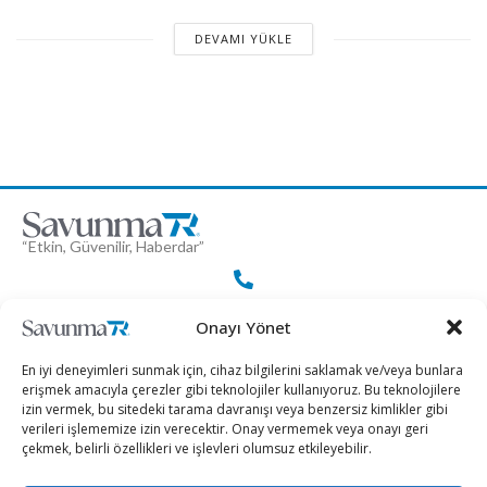
DEVAMI YÜKLE
“Etkin, Güvenilir, Haberdar”
+90 530 308 17 96
Onayı Yönet
En iyi deneyimleri sunmak için, cihaz bilgilerini saklamak ve/veya bunlara
iletisim@savunmatr.com
erişmek amacıyla çerezler gibi teknolojiler kullanıyoruz. Bu teknolojilere
izin vermek, bu sitedeki tarama davranışı veya benzersiz kimlikler gibi
verileri işlememize izin verecektir. Onay vermemek veya onayı geri
çekmek, belirli özellikleri ve işlevleri olumsuz etkileyebilir.
2026 © Savunma TR. Tüm Hakları Saklıdır.