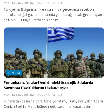
YAZAN
KÜBRA DEMIRBAŞ
6 GÜN ÖNCE
0
Türkiye’nin Bulgaristan kara sularında gerçekleştirilecek olan
petrol ve doğal gaz aramalarında yer alacağı ortaklığın detayları
belli oldu. Türkiye Petrolleri Anonim...
GÜNDEM
Yunanistan, Adalar Denizi’ndeki Stratejik Adalarda
Savunma Hazırlıklarını Hızlandırıyor
YAZAN
KÜBRA DEMIRBAŞ
6 GÜN ÖNCE
0
Yunanistan basınına göre Atina yönetimi, Türkiye'ye yakın Adalar
Denizi (Ege) ile Meriç bölgesindeki savunma kapasitesini