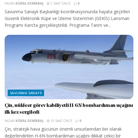
YAZAN
KÜBRA DEMIRBAŞ
2 SAAT ÖNCE
0
Savunma Sanayii Başkanlığı koordinasyonunda hayata geçirilen
Güvenli Elektronik Küpe ve İzleme Sistemi’nin (GEKİS) Lansman
Programı Kars’ta gerçekleştirildi. Programa Tarım ve...
SAVUNMA SANAYII
Çin, nükleer görev kabiliyetli H-6N bombardıman uçağını
ilk kez sergiledi
YAZAN
KÜBRA DEMIRBAŞ
10 SAAT ÖNCE
0
Çin, stratejik hava gücünün önemli unsurlarından biri olarak
değerlendirilen H-6N bombardıman uçağını dikkat çekici bir