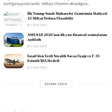
konfigürasyonla tanıttı. Military China’nın aktardığına...
İlk Trump Sınıfı Muharebe Gemisinin Maliyeti
23 Milyar Dolara Ulaşabilir
1 GÜN ÖNCE
ASELSAN 2026’nın ilk yarı finansal sonuçlarını
açıkladı
3 GÜN ÖNCE
İsrail’den Yerli Stealth Savaş Uçağı ve F-35
Esintili İHA Hedefi
3 GÜN ÖNCE
DEVAMI YÜKLE