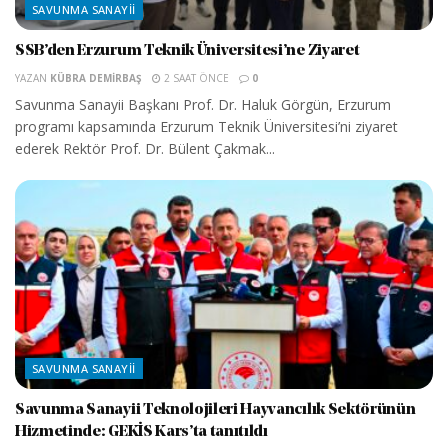
SAVUNMA SANAYII
SSB’den Erzurum Teknik Üniversitesi’ne Ziyaret
YAZAN
KÜBRA DEMIRBAŞ
2 SAAT ÖNCE
0
Savunma Sanayii Başkanı Prof. Dr. Haluk Görgün, Erzurum
programı kapsamında Erzurum Teknik Üniversitesi’ni ziyaret
ederek Rektör Prof. Dr. Bülent Çakmak...
SAVUNMA SANAYII
Savunma Sanayii Teknolojileri Hayvancılık Sektörünün
Hizmetinde: GEKİS Kars’ta tanıtıldı