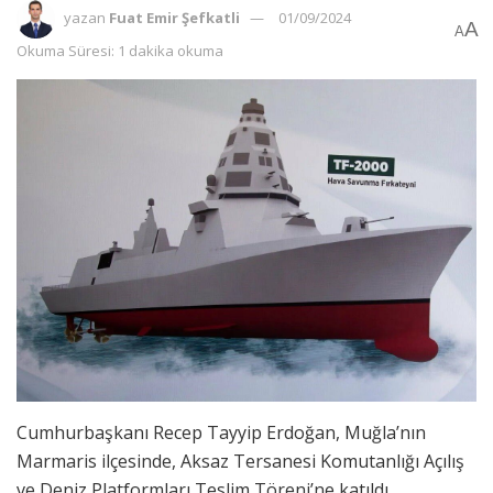
yazan
Fuat Emir Şefkatli
01/09/2024
A
A
Okuma Süresi: 1 dakika okuma
Cumhurbaşkanı Recep Tayyip Erdoğan, Muğla’nın
Marmaris ilçesinde, Aksaz Tersanesi Komutanlığı Açılış
ve Deniz Platformları Teslim Töreni’ne katıldı.