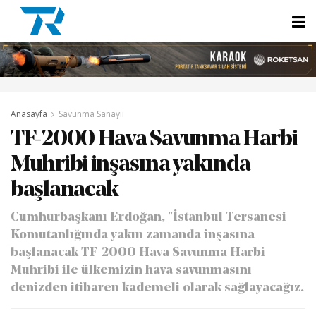
Anasayfa
Savunma Sanayii
TF-2000 Hava Savunma Harbi
Muhribi inşasına yakında
başlanacak
Cumhurbaşkanı Erdoğan, "İstanbul Tersanesi
Komutanlığında yakın zamanda inşasına
başlanacak TF-2000 Hava Savunma Harbi
Muhribi ile ülkemizin hava savunmasını
denizden itibaren kademeli olarak sağlayacağız.