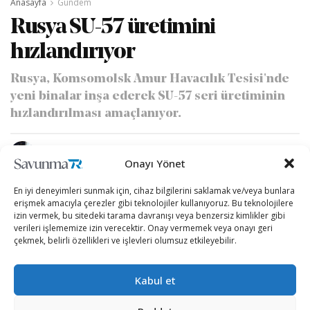
Anasayfa
Gündem
Rusya SU-57 üretimini
hızlandırıyor
Rusya, Komsomolsk Amur Havacılık Tesisi'nde
yeni binalar inşa ederek SU-57 seri üretiminin
hızlandırılması amaçlanıyor.
yazan
Muhammet Yiğit Özdemir
26/08/2024
A
A
Onayı Yönet
Okuma Süresi: 3 dakika okuma
En iyi deneyimleri sunmak için, cihaz bilgilerini saklamak ve/veya bunlara
erişmek amacıyla çerezler gibi teknolojiler kullanıyoruz. Bu teknolojilere
izin vermek, bu sitedeki tarama davranışı veya benzersiz kimlikler gibi
verileri işlememize izin verecektir. Onay vermemek veya onayı geri
çekmek, belirli özellikleri ve işlevleri olumsuz etkileyebilir.
Kabul et