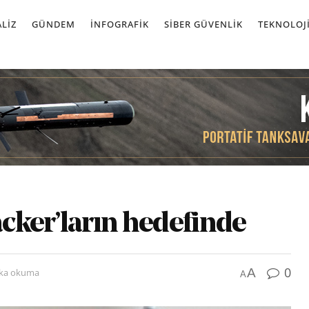
LIZ
GÜNDEM
İNFOGRAFIK
SIBER GÜVENLIK
TEKNOLOJ
acker’ların hedefinde
0
A
ika okuma
A