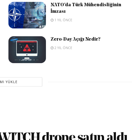
NATO’da Türk Mühendisliğinin
İmzası
1 YIL ÖNCE
Zero-Day Açığı Nedir?
2 YIL ÖNCE
MI YÜKLE
WITCH drone satın aldı