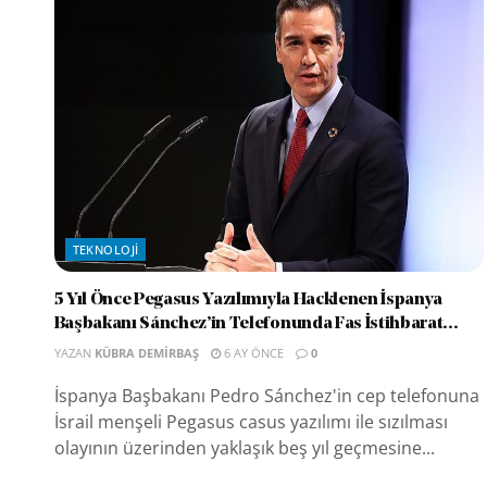
TEKNOLOJI
5 Yıl Önce Pegasus Yazılımıyla Hacklenen İspanya
Başbakanı Sánchez’in Telefonunda Fas İstihbarat...
YAZAN
KÜBRA DEMIRBAŞ
6 AY ÖNCE
0
İspanya Başbakanı Pedro Sánchez'in cep telefonuna
İsrail menşeli Pegasus casus yazılımı ile sızılması
olayının üzerinden yaklaşık beş yıl geçmesine...