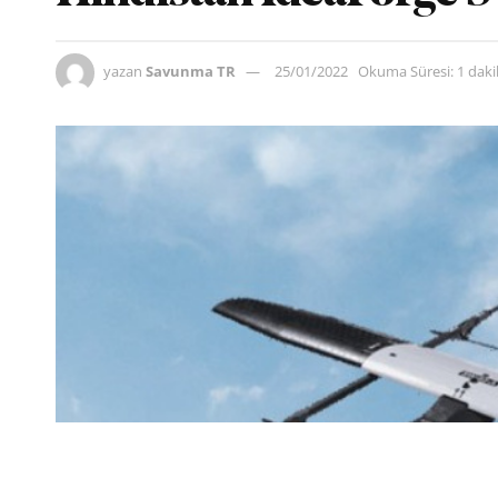
yazan
Savunma TR
25/01/2022
Okuma Süresi: 1 dak