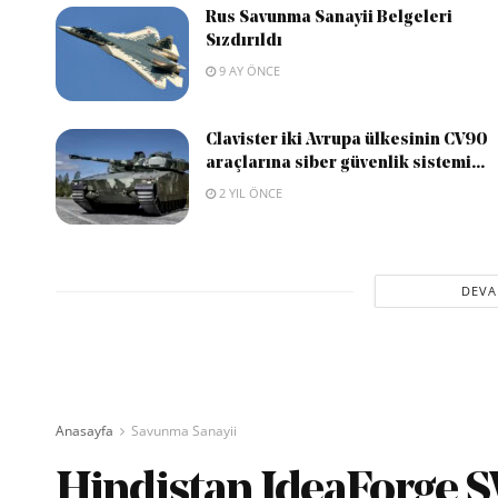
Rus Savunma Sanayii Belgeleri
Sızdırıldı
9 AY ÖNCE
Clavister iki Avrupa ülkesinin CV90
araçlarına siber güvenlik sistemi...
2 YIL ÖNCE
DEVA
Anasayfa
Savunma Sanayii
Hindistan IdeaForge S