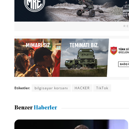
R
Etiketler:
bilgisayar korsanı
HACKER
TikTok
Benzer
Haberler