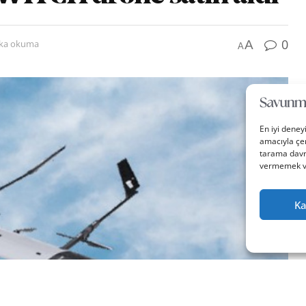
0
A
ika okuma
A
En iyi deney
amacıyla çer
tarama davra
vermemek vey
Ka