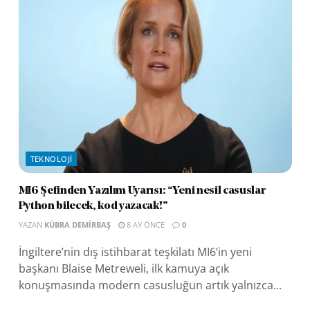
TEKNOLOJI
MI6 Şefinden Yazılım Uyarısı: “Yeni nesil casuslar
Python bilecek, kod yazacak!”
YAZAN
KÜBRA DEMIRBAŞ
8 AY ÖNCE
0
İngiltere’nin dış istihbarat teşkilatı MI6’in yeni
başkanı Blaise Metreweli, ilk kamuya açık
konuşmasında modern casusluğun artık yalnızca...