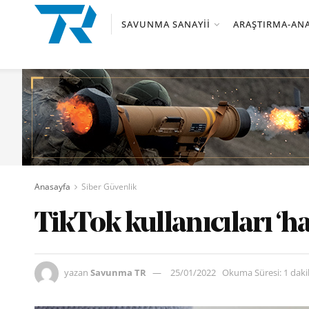
SAVUNMA SANAYII
ARAŞTIRMA-ANA
Anasayfa
Siber Güvenlik
TikTok kullanıcıları ‘h
yazan
Savunma TR
25/01/2022
Okuma Süresi: 1 dak