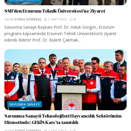
SSB’den Erzurum Teknik Üniversitesi’ne Ziyaret
YAZAN
KÜBRA DEMIRBAŞ
2 SAAT ÖNCE
0
Savunma Sanayii Başkanı Prof. Dr. Haluk Görgün, Erzurum
programı kapsamında Erzurum Teknik Üniversitesi’ni ziyaret
ederek Rektör Prof. Dr. Bülent Çakmak...
SAVUNMA SANAYII
Savunma Sanayii Teknolojileri Hayvancılık Sektörünün
Hizmetinde: GEKİS Kars’ta tanıtıldı
YAZAN
KÜBRA DEMIRBAŞ
2 SAAT ÖNCE
0