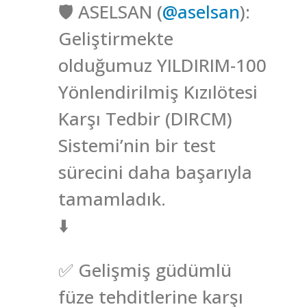
🛡️ ASELSAN (
@aselsan
):
Geliştirmekte
olduğumuz YILDIRIM-100
Yönlendirilmiş Kızılötesi
Karşı Tedbir (DIRCM)
Sistemi’nin bir test
sürecini daha başarıyla
tamamladık.
⬇️
✅ Gelişmiş güdümlü
füze tehditlerine karşı