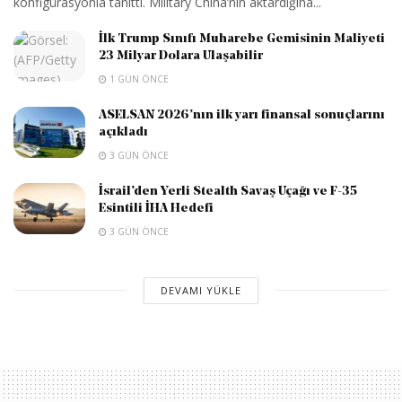
konfigürasyonla tanıttı. Military China’nın aktardığına...
İlk Trump Sınıfı Muharebe Gemisinin Maliyeti
23 Milyar Dolara Ulaşabilir
1 GÜN ÖNCE
ASELSAN 2026’nın ilk yarı finansal sonuçlarını
açıkladı
3 GÜN ÖNCE
İsrail’den Yerli Stealth Savaş Uçağı ve F-35
Esintili İHA Hedefi
3 GÜN ÖNCE
DEVAMI YÜKLE