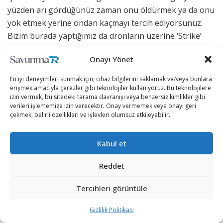
yüzden arı gördüğünüz zaman onu öldürmek ya da onu
yok etmek yerine ondan kaçmayı tercih ediyorsunuz.
Bizim burada yaptığımız da dronların üzerine ‘Strike’
dediğimiz bir modül geliştirdik ve bu modül tamamen
Onayı Yönet
drondan bağımsız olarak işlev görüyor.
En iyi deneyimleri sunmak için, cihaz bilgilerini saklamak ve/veya bunlara
Bu modülü dronun üstüne yapıştırdıktan sonra eğer
erişmek amacıyla çerezler gibi teknolojiler kullanıyoruz. Bu teknolojilere
yerden açılan bir ateş sonucunda vurulursa o anda
izin vermek, bu sitedeki tarama davranışı veya benzersiz kimlikler gibi
verileri işlememize izin verecektir. Onay vermemek veya onayı geri
alınan ivme değerlerinden kuvveti etkileyen merminin
çekmek, belirli özellikleri ve işlevleri olumsuz etkileyebilir.
hangi yönden ve hangi şiddetle geldiğini
hesaplayabiliyoruz. Bunu hesapladıktan sonra dron
Kabul et
yere düşse bile saldırganın konumunu, daha sonra
gelecek kuvvetlere, diğer dronlara
Reddet
yayınlayabiliyorsunuz. Bu sayede dronu gönderdiğiniz
zaman karşıdaki düşman iki ayrımda kalıyor. Ya dronun
Tercihleri görüntüle
kamerasından görülecek ya da eğer bunu mermiyle
Gizlilik Politikası
indirirse kendi yerini işaretlemiş olacak. Bu da dronların