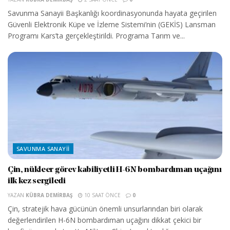
Savunma Sanayii Başkanlığı koordinasyonunda hayata geçirilen
Güvenli Elektronik Küpe ve İzleme Sistemi’nin (GEKİS) Lansman
Programı Kars’ta gerçekleştirildi. Programa Tarım ve...
SAVUNMA SANAYII
Çin, nükleer görev kabiliyetli H-6N bombardıman uçağını
ilk kez sergiledi
YAZAN
KÜBRA DEMIRBAŞ
10 SAAT ÖNCE
0
Çin, stratejik hava gücünün önemli unsurlarından biri olarak
değerlendirilen H-6N bombardıman uçağını dikkat çekici bir