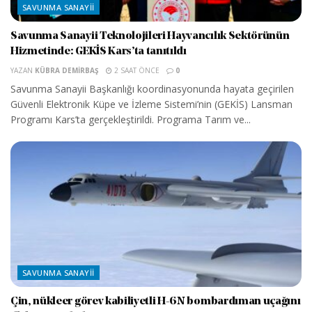
SAVUNMA SANAYII
Savunma Sanayii Teknolojileri Hayvancılık Sektörünün
Hizmetinde: GEKİS Kars’ta tanıtıldı
YAZAN
KÜBRA DEMIRBAŞ
2 SAAT ÖNCE
0
Savunma Sanayii Başkanlığı koordinasyonunda hayata geçirilen
Güvenli Elektronik Küpe ve İzleme Sistemi’nin (GEKİS) Lansman
Programı Kars’ta gerçekleştirildi. Programa Tarım ve...
SAVUNMA SANAYII
Çin, nükleer görev kabiliyetli H-6N bombardıman uçağını