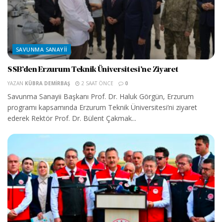
SAVUNMA SANAYII
SSB’den Erzurum Teknik Üniversitesi’ne Ziyaret
YAZAN
KÜBRA DEMIRBAŞ
2 SAAT ÖNCE
0
Savunma Sanayii Başkanı Prof. Dr. Haluk Görgün, Erzurum
programı kapsamında Erzurum Teknik Üniversitesi’ni ziyaret
ederek Rektör Prof. Dr. Bülent Çakmak...