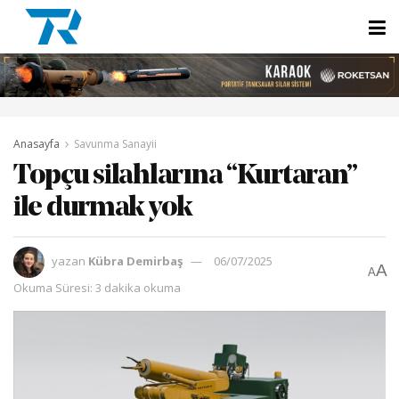
Anasayfa
Savunma Sanayii
Topçu silahlarına “Kurtaran”
ile durmak yok
yazan
Kübra Demirbaş
06/07/2025
A
A
Okuma Süresi: 3 dakika okuma