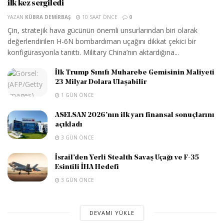
ilk kez sergiledi
YAZAN
KÜBRA DEMIRBAŞ
10 SAAT ÖNCE
0
Çin, stratejik hava gücünün önemli unsurlarından biri olarak
değerlendirilen H-6N bombardıman uçağını dikkat çekici bir
konfigürasyonla tanıttı. Military China’nın aktardığına...
İlk Trump Sınıfı Muharebe Gemisinin Maliyeti
23 Milyar Dolara Ulaşabilir
1 GÜN ÖNCE
ASELSAN 2026’nın ilk yarı finansal sonuçlarını
açıkladı
3 GÜN ÖNCE
İsrail’den Yerli Stealth Savaş Uçağı ve F-35
Esintili İHA Hedefi
3 GÜN ÖNCE
DEVAMI YÜKLE