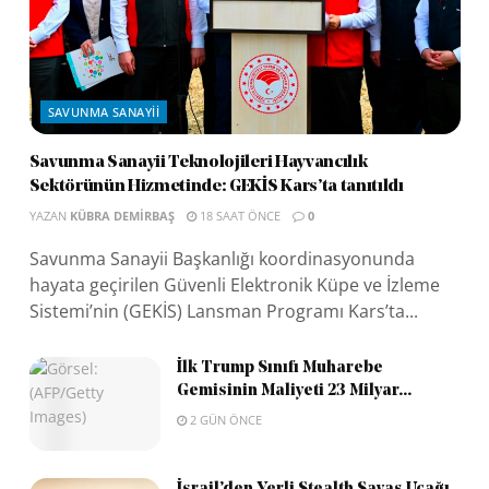
SAVUNMA SANAYII
Savunma Sanayii Teknolojileri Hayvancılık
Sektörünün Hizmetinde: GEKİS Kars’ta tanıtıldı
YAZAN
KÜBRA DEMIRBAŞ
18 SAAT ÖNCE
0
Savunma Sanayii Başkanlığı koordinasyonunda
hayata geçirilen Güvenli Elektronik Küpe ve İzleme
Sistemi’nin (GEKİS) Lansman Programı Kars’ta...
İlk Trump Sınıfı Muharebe
Gemisinin Maliyeti 23 Milyar...
2 GÜN ÖNCE