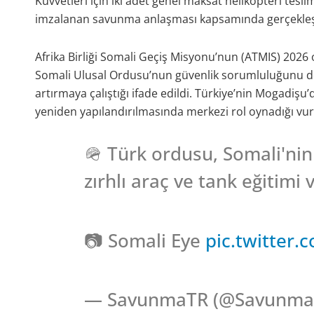
Kuvvetleri için iki adet genel maksat helikopteri teslim 
imzalanan savunma anlaşması kapsamında gerçekleştiri
Afrika Birliği Somali Geçiş Misyonu’nun (ATMIS) 2026 o
Somali Ulusal Ordusu’nun güvenlik sorumluluğunu dev
artırmaya çalıştığı ifade edildi. Türkiye’nin Mogad
yeniden yapılandırılmasında merkezi rol oynadığı vur
🪖 Türk ordusu, Somali'nin
zırhlı araç ve tank eğitimi 
📷 Somali Eye
pic.twitter
— SavunmaTR (@Savunma