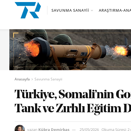
SAVUNMA SANAYII
ARAŞTIRMA-ANA
Anasayfa
Savunma Sanayii
Türkiye, Somali’nin G
Tank ve Zırhlı Eğitim D
yazan
Kübra Demirbaş
25/05/2026
Okuma Süresi: 2