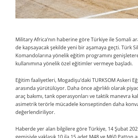
Military Africa’nın haberine göre Türkiye ile Somali aras
de kapsayacak şekilde yeni bir aşamaya geçti. Türk Sil
Komandolarına yönelik eğitim programını genişleterek
kullanımına yönelik özel eğitimler vermeye başladı.
Eğitim faaliyetleri, Mogadişu’daki TURKSOM Askeri Eğ
arasında yürütülüyor. Daha önce ağırlıklı olarak piya
araç bakımı, tank operasyonları ve taktik manevra kab
asimetrik terörle mücadele konseptinden daha konvans
değerlendiriliyor.
Haberde yer alan bilgilere göre Türkiye, 14 Şubat 2
gemisiyle yaklaşık 10 ila 15 adet M48 ve M60 Patton 