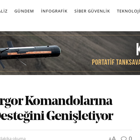
LIZ
GÜNDEM
İNFOGRAFIK
SIBER GÜVENLIK
TEKNOLOJ
orgor Komandolarına
esteğini Genişletiyor
0
A
 dakika okuma
A