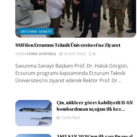
SAVUNMA SANAYII
SSB’den Erzurum Teknik Üniversitesi’ne Ziyaret
YAZAN
KÜBRA DEMIRBAŞ
18 SAAT ÖNCE
0
Savunma Sanayii Başkanı Prof. Dr. Haluk Görgün,
Erzurum programı kapsamında Erzurum Teknik
Üniversitesi’ni ziyaret ederek Rektör Prof. Dr...
Çin, nükleer görev kabiliyetli H-6N
bombardıman uçağını ilk kez...
1 GÜN ÖNCE