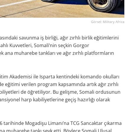
Görsel: Military Africa
ındaki savunma iş birliği, ağır zırhlı birlik eğitimlerini
ahlı Kuvvetleri, Somali’nin seçkin Gorgor
 ana muharebe tankları ve ağır zırhlı platformların
itim Akademisi ile Isparta kentindeki komando okulları
de eğitimi verilen program kapsamında artık ağır zırhlı
iliyetleri de öğretiliyor. Bu gelişme, Somali ordusunun
iyonel harp kabiliyetlerine geçiş hazırlığı olarak
026 tarihinde Mogadişu Limanı’na TCG Sancaktar çıkarma
ana muharebe tankı sevk etti. Böylece Somali Ulusal