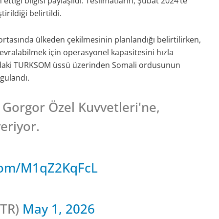
ettiği bilgisi paylaşıldı. Teslimatların, Şubat 2024’te
ldiği belirtildi.
rtasında ülkeden çekilmesinin planlandığı belirtilirken,
ralabilmek için operasyonel kapasitesini hızla
işu’daki TURKSOM üssü üzerinden Somali ordusunun
gulandı.
 Gorgor Özel Kuvvetleri'ne,
veriyor.
.com/M1qZ2KqFcL
TR)
May 1, 2026