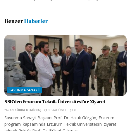
Benzer
Haberler
SAVUNMA SANAYII
SSB’den Erzurum Teknik Üniversitesi’ne Ziyaret
YAZAN
KÜBRA DEMIRBAŞ
8 SAAT ÖNCE
0
Savunma Sanayii Başkanı Prof. Dr. Haluk Görgün, Erzurum
programı kapsamında Erzurum Teknik Üniversitesi’ni ziyaret
ederek Rektör Prof. Dr. Bülent Çakmak...