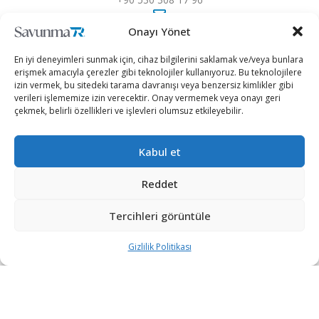
Onayı Yönet
iletisim@savunmatr.com
En iyi deneyimleri sunmak için, cihaz bilgilerini saklamak ve/veya bunlara
erişmek amacıyla çerezler gibi teknolojiler kullanıyoruz. Bu teknolojilere
izin vermek, bu sitedeki tarama davranışı veya benzersiz kimlikler gibi
verileri işlememize izin verecektir. Onay vermemek veya onayı geri
2026 © Savunma TR. Tüm Hakları Saklıdır.
çekmek, belirli özellikleri ve işlevleri olumsuz etkileyebilir.
Savunma Sanayii
Kategoriler
SavunmaTR
Kabul et
Hava Platformları
Siber Güvenlik
Hakkımızda
Kara Platformları
Teknoloji
Kariyer
Reddet
Deniz Platformları
Röportajlar
Gizlilik Politikası
Tercihleri görüntüle
İnsansız Sistemler
Politika
Künye
Silah Sistemleri
Dosya Haber
İletişim
Gizlilik Politikası
Radar ve
Rapor & İnfografik
Elektronik Harp
SavunmaTR Plus
Sistemleri
Hava Savunma