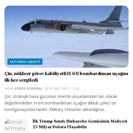
SAVUNMA SANAYII
Çin, nükleer görev kabiliyetli H-6N bombardıman uçağını
ilk kez sergiledi
YAZAN
KÜBRA DEMIRBAŞ
16 SAAT ÖNCE
0
Çin, stratejik hava gücünün önemli unsurlarından biri olarak
değerlendirilen H-6N bombardıman uçağını dikkat çekici bir
konfigürasyonla tanıttı. Military China’nın aktardığına...
İlk Trump Sınıfı Muharebe Gemisinin Maliyeti
23 Milyar Dolara Ulaşabilir