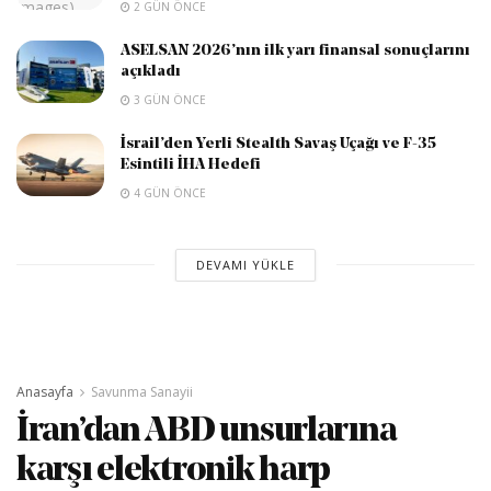
2 GÜN ÖNCE
ASELSAN 2026’nın ilk yarı finansal sonuçlarını
açıkladı
3 GÜN ÖNCE
İsrail’den Yerli Stealth Savaş Uçağı ve F-35
Esintili İHA Hedefi
4 GÜN ÖNCE
DEVAMI YÜKLE
Anasayfa
Savunma Sanayii
İran’dan ABD unsurlarına
karşı elektronik harp