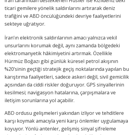
İran tarafından desteklenen Husiler ise Kızıldeniz’deki
ticari gemilere yönelik saldırılarını artırarak deniz
trafiğini ve ABD öncülüğündeki devriye faaliyetlerini
sekteye uğratıyor.
İran’ın elektronik saldırılarının amacı yalnızca vekil
unsurlarını korumak değil, aynı zamanda bölgedeki
elektromanyetik hâkimiyetini artırmak. Özellikle
Hürmüz Boğazı gibi günlük küresel petrol akışının
%20’sinin geçtiği stratejik geçiş noktalarında yapılan bu
karıştırma faaliyetleri, sadece askeri değil, sivil gemicilik
açısından da ciddi riskler doğuruyor. GPS sinyallerinin
kesilmesi; navigasyon hatalarına, çarpışmalara ve
iletişim sorunlarına yol açabilir.
ABD ordusu gelişmeleri yakından izliyor ve tehditlere
karşı koymak amacıyla yeni karşı önlemler uygulamaya
koyuyor. Yönlü antenler, gelişmiş sinyal şifreleme