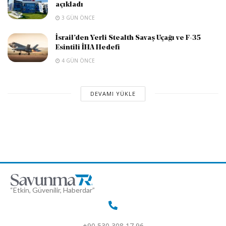
açıkladı
3 GÜN ÖNCE
İsrail’den Yerli Stealth Savaş Uçağı ve F-35
Esintili İHA Hedefi
4 GÜN ÖNCE
DEVAMI YÜKLE
“Etkin, Güvenilir, Haberdar”
+90 530 308 17 96