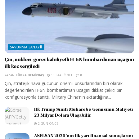
SAVUNMA SANAYII
Çin, nükleer görev kabiliyetli H-6N bombardıman uçağını
ilk kez sergiledi
YAZAN
KÜBRA DEMIRBAŞ
16 SAAT ÖNCE
0
Çin, stratejik hava gücünün önemli unsurlarından biri olarak
değerlendirilen H-6N bombardıman uçağını dikkat çekici bir
konfigürasyonla tanıttı. Military China’nın aktardığına...
İlk Trump Sınıfı Muharebe Gemisinin Maliyeti
23 Milyar Dolara Ulaşabilir
2 GÜN ÖNCE
ASELSAN 2026’nın ilk yarı finansal sonuçlarını