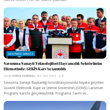
SAVUNMA SANAYII
Savunma Sanayii Teknolojileri Hayvancılık Sektörünün
Hizmetinde: GEKİS Kars’ta tanıtıldı
YAZAN
KÜBRA DEMIRBAŞ
8 SAAT ÖNCE
0
Savunma Sanayii Başkanlığı koordinasyonunda hayata geçirilen
Güvenli Elektronik Küpe ve İzleme Sistemi’nin (GEKİS) Lansman
Programı Kars’ta gerçekleştirildi. Programa Tarım ve...