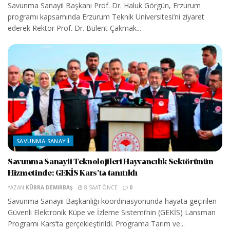
Savunma Sanayii Başkanı Prof. Dr. Haluk Görgün, Erzurum
programı kapsamında Erzurum Teknik Üniversitesi’ni ziyaret
ederek Rektör Prof. Dr. Bülent Çakmak...
SAVUNMA SANAYII
Savunma Sanayii Teknolojileri Hayvancılık Sektörünün
Hizmetinde: GEKİS Kars’ta tanıtıldı
YAZAN
KÜBRA DEMIRBAŞ
8 SAAT ÖNCE
0
Savunma Sanayii Başkanlığı koordinasyonunda hayata geçirilen
Güvenli Elektronik Küpe ve İzleme Sistemi’nin (GEKİS) Lansman
Programı Kars’ta gerçekleştirildi. Programa Tarım ve...