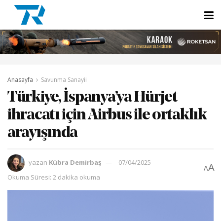
Anasayfa
Savunma Sanayii
Türkiye, İspanya’ya Hürjet
ihracatı için Airbus ile ortaklık
arayışında
yazan
Kübra Demirbaş
07/04/2025
A
A
Okuma Süresi: 2 dakika okuma