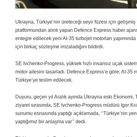
Ukrayna, Türkiye’nin üreteceği seyir füzesi için gelişmiş
platformundan alıntı yapan Defence Express haber ajansı
entegre edilecek yeni AI-35 turbojet motorları yapımında
için birkaç sözleşme imzaladığını bildirdi.
SE Ivchenko-Progress, yüksek hızlı insansız uçak sisteml
motor ailesini tasarladı. Defence Express’e göre, AI-35 m
Türkiye’ye teslim edilecek.
Duyuru, geçen yıl Aralık ayında Ukrayna eski Ekonomi, T
ziyaret sırasında, SE Ivchenko-Progress müdürü Igor Kra
sunumu esnasında yaptığı açıklamada, ‘‘Türkiye’nin yeni 
yaptığımız bir anlaşma var’’ dedi.