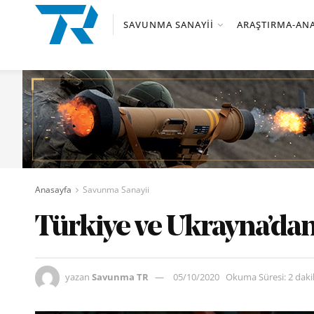
SAVUNMA SANAYII
ARAŞTIRMA-ANA
Anasayfa
Savunma Sanayii
Türkiye ve Ukrayna’da
yazan
Savunma TR
05/10/2020
Okuma Süresi: 2 dak