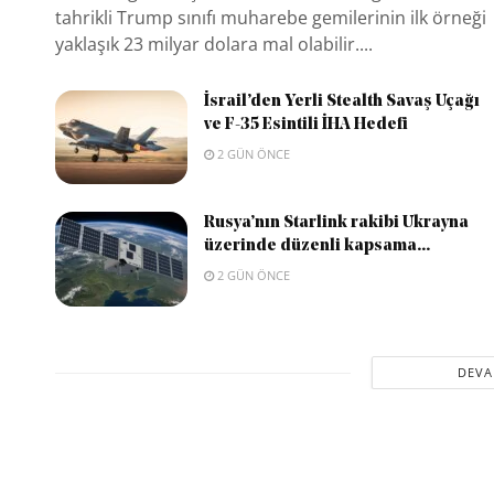
tahrikli Trump sınıfı muharebe gemilerinin ilk örneği
yaklaşık 23 milyar dolara mal olabilir....
İsrail’den Yerli Stealth Savaş Uçağı
ve F-35 Esintili İHA Hedefi
2 GÜN ÖNCE
Rusya’nın Starlink rakibi Ukrayna
üzerinde düzenli kapsama...
2 GÜN ÖNCE
DEVA