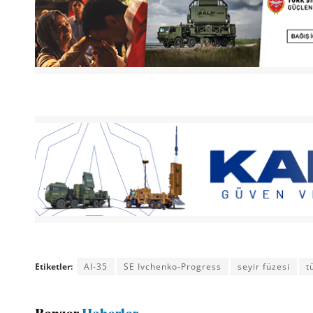
Etiketler:
AI-35
SE Ivchenko-Progress
seyir füzesi
t