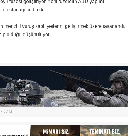
ir füzesi geliştiriyor. Yeni füzelerin ABD yapımı
p olacağı bildirildi.
 menzilli vuruş kabiliyetlerini geliştirmek üzere tasarlandı.
hip olduğu düşünülüyor.
EKLAM