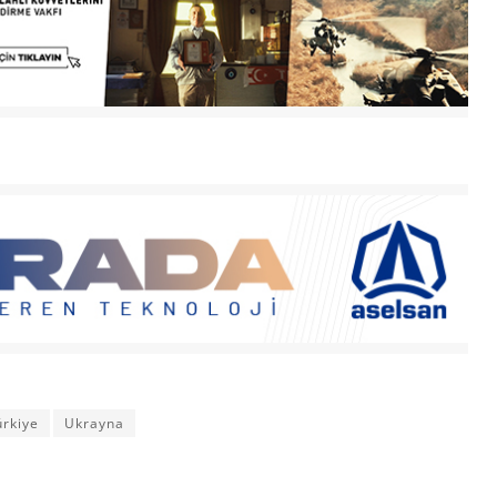
ürkiye
Ukrayna