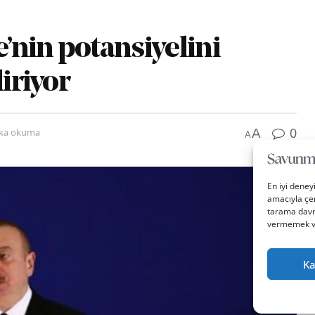
e’nin potansiyelini
iriyor
0
A
ika okuma
A
En iyi deney
amacıyla çer
tarama davra
vermemek vey
Ka