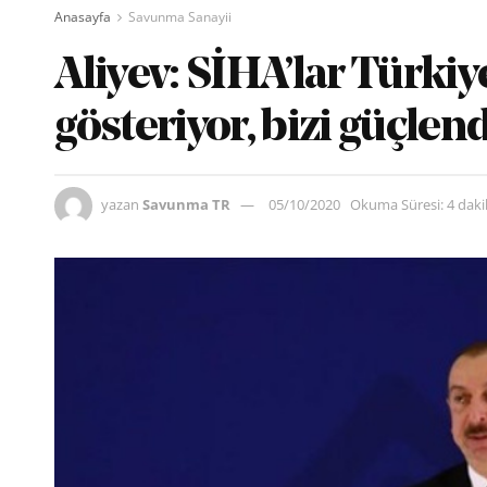
Anasayfa
Savunma Sanayii
Aliyev: SİHA’lar Türkiy
gösteriyor, bizi güçlend
yazan
Savunma TR
05/10/2020
Okuma Süresi: 4 dak