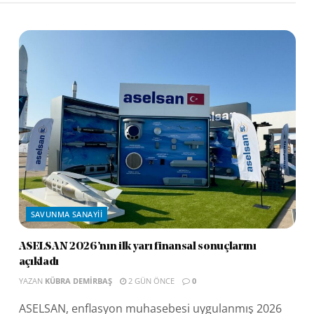
SAVUNMA SANAYII
ASELSAN 2026’nın ilk yarı finansal sonuçlarını
açıkladı
YAZAN
KÜBRA DEMIRBAŞ
2 GÜN ÖNCE
0
ASELSAN, enflasyon muhasebesi uygulanmış 2026