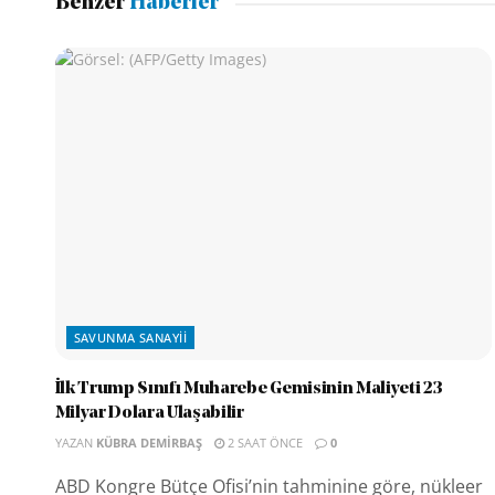
Benzer
Haberler
SAVUNMA SANAYII
İlk Trump Sınıfı Muharebe Gemisinin Maliyeti 23
Milyar Dolara Ulaşabilir
YAZAN
KÜBRA DEMIRBAŞ
2 SAAT ÖNCE
0
ABD Kongre Bütçe Ofisi’nin tahminine göre, nükleer