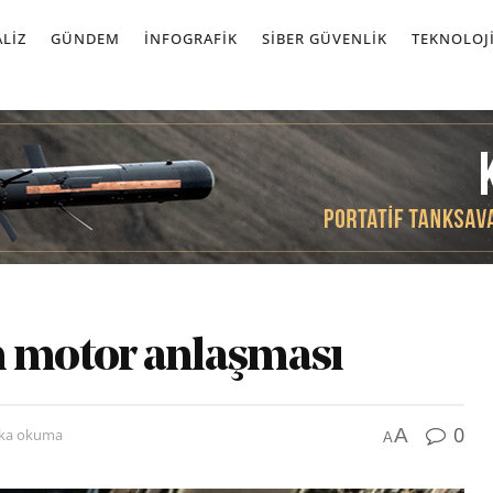
LIZ
GÜNDEM
İNFOGRAFIK
SIBER GÜVENLIK
TEKNOLOJ
n motor anlaşması
0
A
ika okuma
A