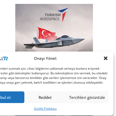
Onayı Yönet
imleri sunmak için, cihaz bilgilerini saklamak ve/veya bunlara erişmek
ezler gibi teknolojiler kullanıyoruz. Bu teknolojilere izin vermek, bu sitedeki
nışı veya benzersiz kimlikler gibi verileri işlememize izin verecektir. Onay
a onayı geri çekmek, belirli özellikleri ve işlevleri olumsuz etkileyebilir.
bul et
Reddet
Tercihleri görüntüle
Gizlilik Politikası