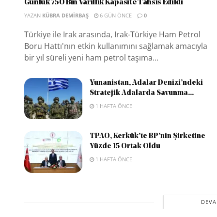
Günlük 750 Bin Varillik Kapasite Tahsis Edildi
YAZAN
KÜBRA DEMIRBAŞ
6 GÜN ÖNCE
0
Türkiye ile Irak arasında, Irak-Türkiye Ham Petrol
Boru Hattı'nın etkin kullanımını sağlamak amacıyla
bir yıl süreli yeni ham petrol taşıma...
Yunanistan, Adalar Denizi’ndeki
Stratejik Adalarda Savunma...
1 HAFTA ÖNCE
TPAO, Kerkük’te BP’nin Şirketine
Yüzde 15 Ortak Oldu
1 HAFTA ÖNCE
DEVA