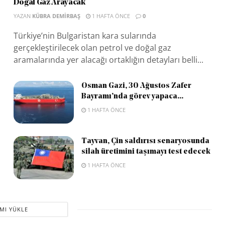
Doğal Gaz Arayacak
YAZAN
KÜBRA DEMIRBAŞ
1 HAFTA ÖNCE
0
Türkiye’nin Bulgaristan kara sularında
gerçekleştirilecek olan petrol ve doğal gaz
aramalarında yer alacağı ortaklığın detayları belli...
Osman Gazi, 30 Ağustos Zafer
Bayramı’nda görev yapaca...
1 HAFTA ÖNCE
Tayvan, Çin saldırısı senaryosunda
silah üretimini taşımayı test edecek
1 HAFTA ÖNCE
MI YÜKLE