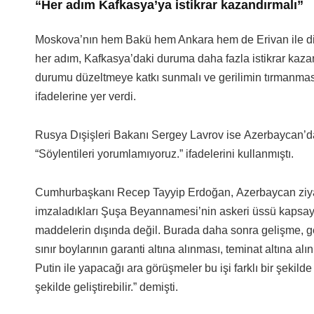
“Her adım Kafkasya’ya istikrar kazandırmalı”
Moskova’nın hem Bakü hem Ankara hem de Erivan ile dir
her adım, Kafkasya’daki duruma daha fazla istikrar kazan
durumu düzeltmeye katkı sunmalı ve gerilimin tırmanması
ifadelerine yer verdi.
Rusya Dışişleri Bakanı Sergey Lavrov ise Azerbaycan’da 
“Söylentileri yorumlamıyoruz.” ifadelerini kullanmıştı.
Cumhurbaşkanı Recep Tayyip Erdoğan, Azerbaycan ziyaret
imzaladıkları Şuşa Beyannamesi’nin askeri üssü kapsayı
maddelerin dışında değil. Burada daha sonra gelişme, gen
sınır boylarının garanti altına alınması, teminat altına al
Putin ile yapacağı ara görüşmeler bu işi farklı bir şekilde
şekilde geliştirebilir.” demişti.