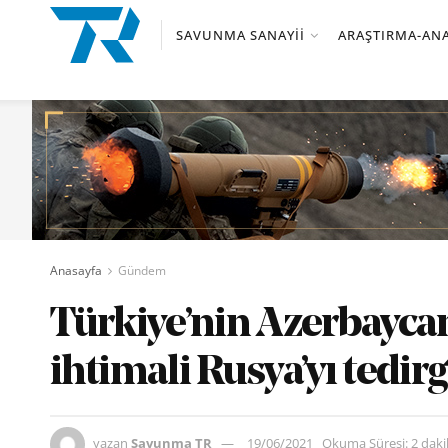
SAVUNMA SANAYII
ARAŞTIRMA-ANA
Anasayfa
Gündem
Türkiye’nin Azerbayca
ihtimali Rusya’yı tedirg
yazan
Savunma TR
19/06/2021
Okuma Süresi: 2 dak