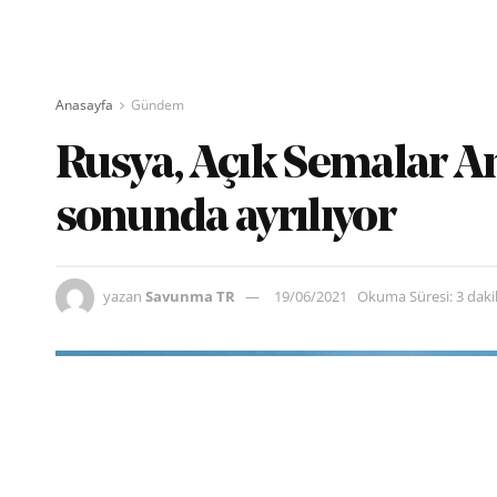
Anasayfa
Gündem
Rusya, Açık Semalar A
sonunda ayrılıyor
yazan
Savunma TR
19/06/2021
Okuma Süresi: 3 dak