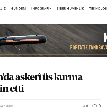
LIZ
GÜNDEM
İNFOGRAFIK
SIBER GÜVENLIK
TEKNOLOJ
n’da askerî üs kurma
in etti
0
A
ika okuma
A