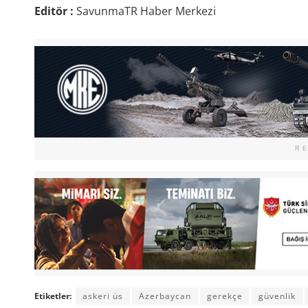
Editör :
SavunmaTR Haber Merkezi
R
Etiketler:
askeri üs
Azerbaycan
gerekçe
güvenlik