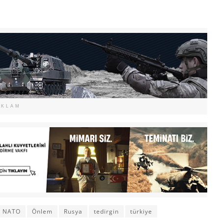
EKLAM
NATO
Önlem
Rusya
tedirgin
türkiye