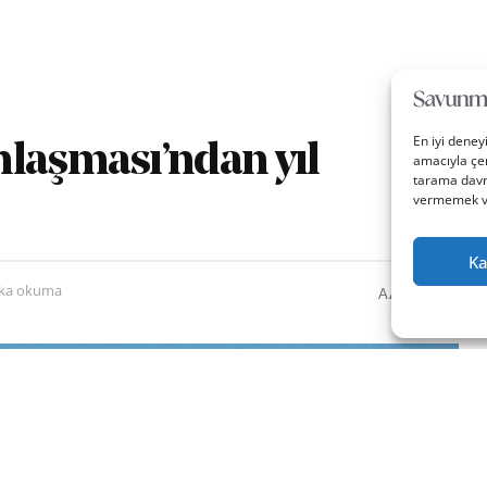
En iyi deney
nlaşması’ndan yıl
amacıyla çer
tarama davra
vermemek vey
Ka
0
A
ika okuma
A