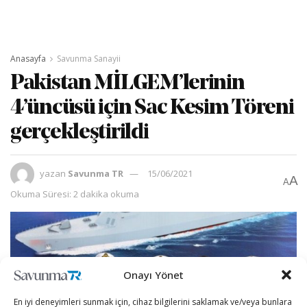
Anasayfa
Savunma Sanayii
Pakistan MİLGEM’lerinin
4’üncüsü için Sac Kesim Töreni
gerçekleştirildi
yazan
Savunma TR
15/06/2021
A
A
Okuma Süresi: 2 dakika okuma
Onayı Yönet
En iyi deneyimleri sunmak için, cihaz bilgilerini saklamak ve/veya bunlara