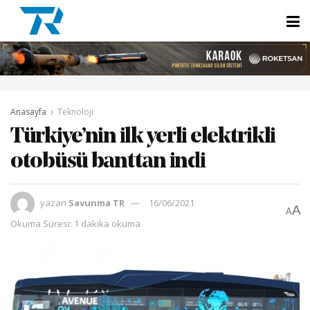
Anasayfa
Teknoloji
Türkiye’nin ilk yerli elektrikli
otobüsü banttan indi
yazan
Savunma TR
16/06/2021
A
A
Okuma Süresi: 1 dakika okuma