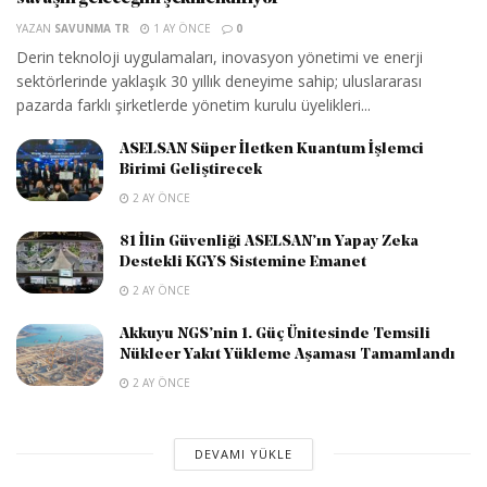
YAZAN
SAVUNMA TR
1 AY ÖNCE
0
Derin teknoloji uygulamaları, inovasyon yönetimi ve enerji
sektörlerinde yaklaşık 30 yıllık deneyime sahip; uluslararası
pazarda farklı şirketlerde yönetim kurulu üyelikleri...
ASELSAN Süper İletken Kuantum İşlemci
Birimi Geliştirecek
2 AY ÖNCE
81 İlin Güvenliği ASELSAN’ın Yapay Zeka
Destekli KGYS Sistemine Emanet
2 AY ÖNCE
Akkuyu NGS’nin 1. Güç Ünitesinde Temsili
Nükleer Yakıt Yükleme Aşaması Tamamlandı
2 AY ÖNCE
DEVAMI YÜKLE