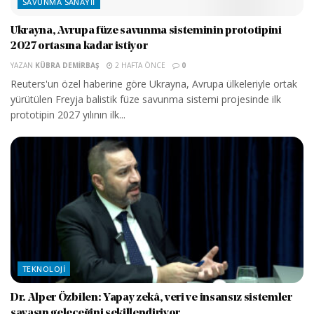
SAVUNMA SANAYII
Ukrayna, Avrupa füze savunma sisteminin prototipini
2027 ortasına kadar istiyor
YAZAN
KÜBRA DEMIRBAŞ
2 HAFTA ÖNCE
0
Reuters'un özel haberine göre Ukrayna, Avrupa ülkeleriyle ortak
yürütülen Freyja balistik füze savunma sistemi projesinde ilk
prototipin 2027 yılının ilk...
TEKNOLOJI
Dr. Alper Özbilen: Yapay zekâ, veri ve insansız sistemler
savaşın geleceğini şekillendiriyor