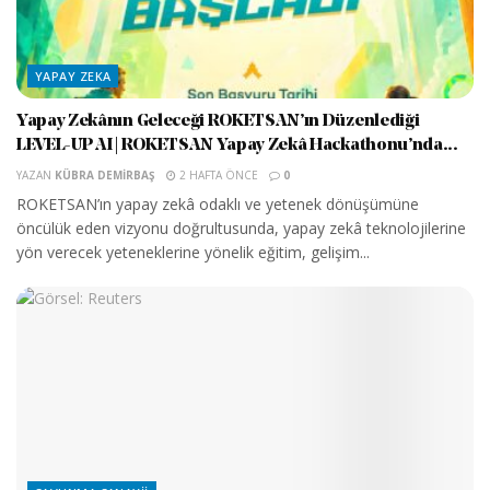
YAPAY ZEKA
Yapay Zekânın Geleceği ROKETSAN’ın Düzenlediği
LEVEL-UP AI | ROKETSAN Yapay Zekâ Hackathonu’nda...
YAZAN
KÜBRA DEMIRBAŞ
2 HAFTA ÖNCE
0
ROKETSAN’ın yapay zekâ odaklı ve yetenek dönüşümüne
öncülük eden vizyonu doğrultusunda, yapay zekâ teknolojilerine
yön verecek yeteneklerine yönelik eğitim, gelişim...