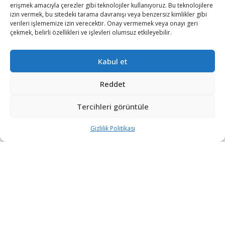
erişmek amacıyla çerezler gibi teknolojiler kullanıyoruz. Bu teknolojilere
izin vermek, bu sitedeki tarama davranışı veya benzersiz kimlikler gibi
verileri işlememize izin verecektir. Onay vermemek veya onayı geri
çekmek, belirli özellikleri ve işlevleri olumsuz etkileyebilir.
Kabul et
Pakistan’a ihraç edilen MİLGEM korvetlerinin inşası tüm
hızıyla devam ediyor.
Reddet
Türkiye tarafından kardeş ülke Pakistan için
Tercihleri görüntüle
üretilen 4’üncü MİLGEM korvetinin Sac Kesim Töreni,
Pakistan Karaçi’de gerçekleştirildi.
Gizlilik Politikası
Kardeş ülke Pakistan için üretilen 4’üncü
MİLGEM korvetinin Sac Kesim Töreni,
Karaçi’de gerçekleştirildi. Törene, Pakistan
Deniz Kuvvetleri Komutanı Ora. Muhammed
Amjad Han Niyazi ve bağlı kuruluşumuz
@MSB_ASFAT Genel Müdürü Esad Akgün