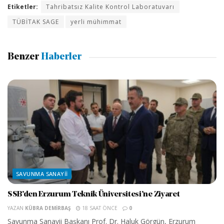
Etiketler:
Tahribatsız Kalite Kontrol Laboratuvarı
TÜBİTAK SAGE
yerli mühimmat
Benzer
Haberler
SAVUNMA SANAYII
SSB’den Erzurum Teknik Üniversitesi’ne Ziyaret
YAZAN
KÜBRA DEMIRBAŞ
18 SAAT ÖNCE
0
Savunma Sanayii Başkanı Prof. Dr. Haluk Görgün, Erzurum