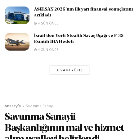
ASELSAN 2026’nın ilk yarı finansal sonuçlarını
açıkladı
4 GÜN ÖNCE
İsrail’den Yerli Stealth Savaş Uçağı ve F-35
Esintili İHA Hedefi
4 GÜN ÖNCE
DEVAMI YÜKLE
Anasayfa
Savunma Sanayii
Savunma Sanayii
Başkanlığının mal ve hizmet