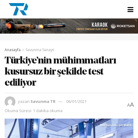
Anasayfa
Savunma Sanayii
Türkiye’nin mühimmatları
kusursuz bir şekilde test
ediliyor
yazan
Savunma TR
06/01/2021
A
A
Okuma Süresi: 1 dakika okuma