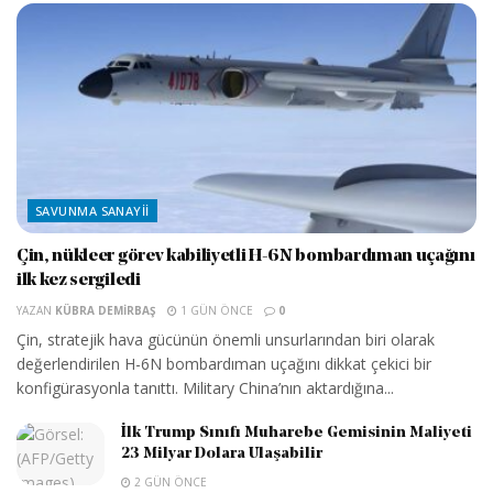
SAVUNMA SANAYII
Çin, nükleer görev kabiliyetli H-6N bombardıman uçağını
ilk kez sergiledi
YAZAN
KÜBRA DEMIRBAŞ
1 GÜN ÖNCE
0
Çin, stratejik hava gücünün önemli unsurlarından biri olarak
değerlendirilen H-6N bombardıman uçağını dikkat çekici bir
konfigürasyonla tanıttı. Military China’nın aktardığına...
İlk Trump Sınıfı Muharebe Gemisinin Maliyeti
23 Milyar Dolara Ulaşabilir
2 GÜN ÖNCE