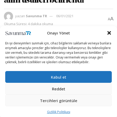
alım usulleri belirlendi
yazan
Savunma TR
06/01/2021
A
A
Okuma Süresi: 4 dakika okuma
Onayı Yönet
En iyi deneyimleri sunmak için, cihaz bilgilerini saklamak ve/veya bunlara
erişmek amacıyla çerezler gibi teknolojiler kullanıyoruz. Bu teknolojilere
izin vermek, bu sitedeki tarama davranışı veya benzersiz kimlikler gibi
verileri işlememize izin verecektir. Onay vermemek veya onayı geri
çekmek, belirli özellikleri ve işlevleri olumsuz etkileyebilir.
Kabul et
Reddet
Tercihleri görüntüle
“Savunma Sanayii Başkanlığı Tarafından 4734 Sayılı
Kamu İhale Kanunu’nun 3’üncü Maddesinin (b) Bendi
Gizlilik Politikası
Kapsamında Yapılacak İhalelere İlişkin Usul ve Esaslar”,