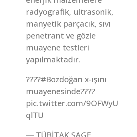
radyografik, ultrasonik,
manyetik parçacık, sıvı
penetrant ve gözle
muayene testleri
yapılmaktadır.
????#Bozdoğan x-ışını
muayenesinde????
pic.twitter.com/9OFWyU
qlTU
— TÜBİTAK SAGE