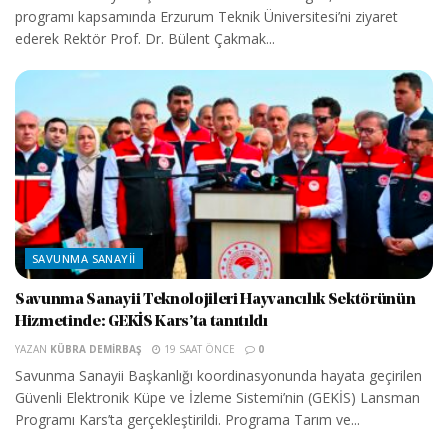
programı kapsamında Erzurum Teknik Üniversitesi’ni ziyaret
ederek Rektör Prof. Dr. Bülent Çakmak...
SAVUNMA SANAYII
Savunma Sanayii Teknolojileri Hayvancılık Sektörünün
Hizmetinde: GEKİS Kars’ta tanıtıldı
YAZAN
KÜBRA DEMIRBAŞ
19 SAAT ÖNCE
0
Savunma Sanayii Başkanlığı koordinasyonunda hayata geçirilen
Güvenli Elektronik Küpe ve İzleme Sistemi’nin (GEKİS) Lansman
Programı Kars’ta gerçekleştirildi. Programa Tarım ve...