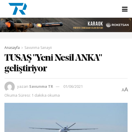
Anasayfa
Savunma Sanayii
TUSAŞ "Yeni Nesil ANKA"
geliştiriyor
yazan
Savunma TR
01/06/2021
A
A
Okuma Süresi: 1 dakika okuma