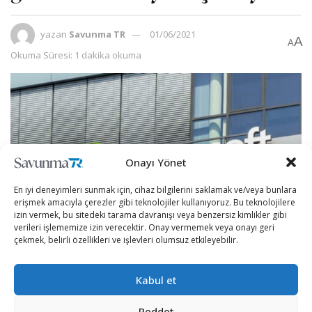
yazan
Savunma TR
01/06/2021
A
A
Okuma Süresi: 1 dakika okuma
Onayı Yönet
En iyi deneyimleri sunmak için, cihaz bilgilerini saklamak ve/veya bunlara
erişmek amacıyla çerezler gibi teknolojiler kullanıyoruz. Bu teknolojilere
izin vermek, bu sitedeki tarama davranışı veya benzersiz kimlikler gibi
verileri işlememize izin verecektir. Onay vermemek veya onayı geri
çekmek, belirli özellikleri ve işlevleri olumsuz etkileyebilir.
Asya Pasifik (Asia Pacific, APAC) bölgesindeki siber
Kabul et
saldırılara karşı daha güçlü önlemler oluşturmak
isteyen Microsoft, Pazartesi günü, bölgedeki kamu
Reddet