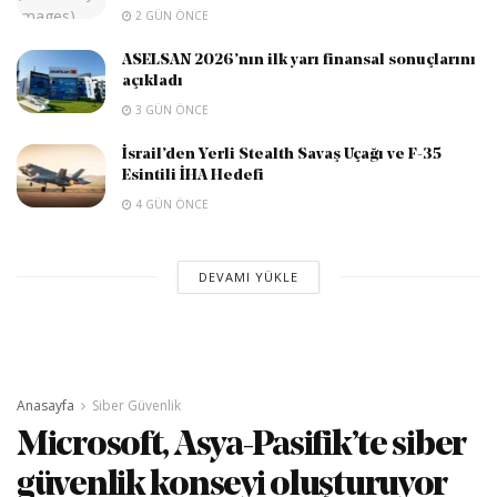
2 GÜN ÖNCE
ASELSAN 2026’nın ilk yarı finansal sonuçlarını
açıkladı
3 GÜN ÖNCE
İsrail’den Yerli Stealth Savaş Uçağı ve F-35
Esintili İHA Hedefi
4 GÜN ÖNCE
DEVAMI YÜKLE
Anasayfa
Siber Güvenlik
Microsoft, Asya-Pasifik’te siber
güvenlik konseyi oluşturuyor