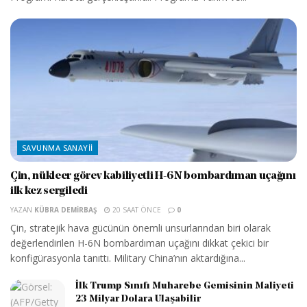
SAVUNMA SANAYII
Çin, nükleer görev kabiliyetli H-6N bombardıman uçağını
ilk kez sergiledi
YAZAN
KÜBRA DEMIRBAŞ
20 SAAT ÖNCE
0
Çin, stratejik hava gücünün önemli unsurlarından biri olarak
değerlendirilen H-6N bombardıman uçağını dikkat çekici bir
konfigürasyonla tanıttı. Military China’nın aktardığına...
İlk Trump Sınıfı Muharebe Gemisinin Maliyeti
23 Milyar Dolara Ulaşabilir