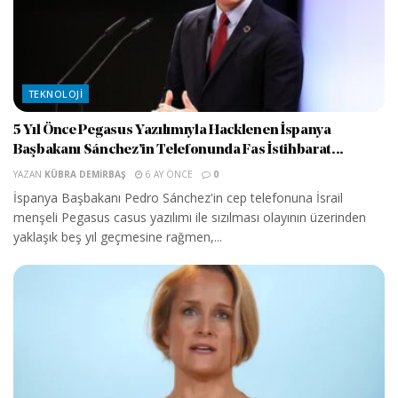
TEKNOLOJI
5 Yıl Önce Pegasus Yazılımıyla Hacklenen İspanya
Başbakanı Sánchez’in Telefonunda Fas İstihbarat...
YAZAN
KÜBRA DEMIRBAŞ
6 AY ÖNCE
0
İspanya Başbakanı Pedro Sánchez'in cep telefonuna İsrail
menşeli Pegasus casus yazılımı ile sızılması olayının üzerinden
yaklaşık beş yıl geçmesine rağmen,...