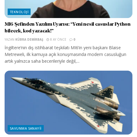
TEKNOLOJI
MI6 Şefinden Yazılım Uyarısı: “Yeni nesil casuslar Python
bilecek, kod yazacak!”
YAZAN
KÜBRA DEMIRBAŞ
8 AY ÖNCE
0
İngiltere’nin dış istihbarat teşkilatı MI6’in yeni başkanı Blaise
Metreweli, ilk kamuya açık konuşmasında modern casusluğun
artık yalnızca saha becerileriyle değil,...
SAVUNMA SANAYII