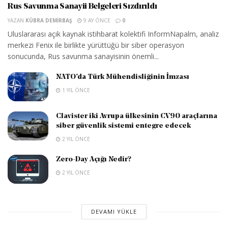
Rus Savunma Sanayii Belgeleri Sızdırıldı
YAZAN
KÜBRA DEMIRBAŞ
9 AY ÖNCE
0
Uluslararası açık kaynak istihbarat kolektifi InformNapalm, analiz
merkezi Fenix ile birlikte yürüttüğü bir siber operasyon
sonucunda, Rus savunma sanayisinin önemli...
NATO’da Türk Mühendisliğinin İmzası
1 YIL ÖNCE
Clavister iki Avrupa ülkesinin CV90 araçlarına
siber güvenlik sistemi entegre edecek
2 YIL ÖNCE
Zero-Day Açığı Nedir?
2 YIL ÖNCE
DEVAMI YÜKLE