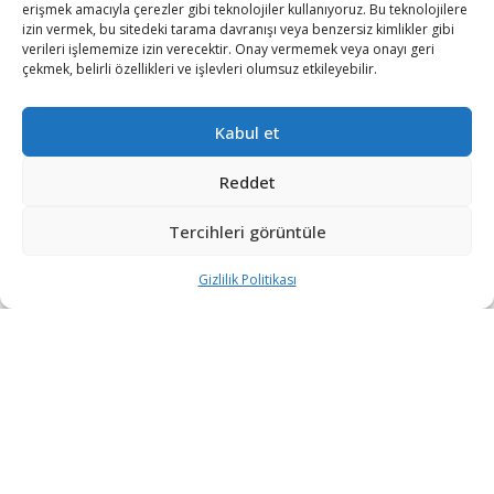
erişmek amacıyla çerezler gibi teknolojiler kullanıyoruz. Bu teknolojilere
izin vermek, bu sitedeki tarama davranışı veya benzersiz kimlikler gibi
verileri işlememize izin verecektir. Onay vermemek veya onayı geri
çekmek, belirli özellikleri ve işlevleri olumsuz etkileyebilir.
Kabul et
Washington’da düzenlenen bir etkinlikte
konuşan NATO Genel Sekreteri Jens Stoltenberg,
Reddet
Ukrayna ve Gürcistan’ın ittifaka dahil olmasına ilişkin
değerlendirmelerini paylaştı.
Tercihleri görüntüle
Ekho Kavkaza’nın haberine göre iki aday ülkenin hazır
Gizlilik Politikası
oldukları zamana karar vereceklerini
söyleyen Stoltenberg, başta Rusya’yı kastederek bu
konuda başka kimsenin veto hakkı olmadığını
vurguladı.
NATO müttefiklerine seslenen NATO Genel Sekreteri,
eylemleri hızlandırma çağrısında bulundu. İttifaka