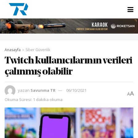
Anasayfa
Siber Güvenlik
Twitch kullanıcılarının verileri
çalınmış olabilir
yazan
Savunma TR
06/10/2021
A
A
Okuma Süresi: 1 dakika okuma