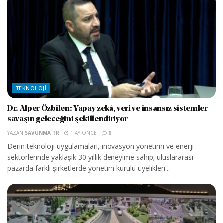
TEKNOLOJI
Dr. Alper Özbilen: Yapay zekâ, veri ve insansız sistemler
savaşın geleceğini şekillendiriyor
YAZAN
SAVUNMA TR
1 AY ÖNCE
0
Derin teknoloji uygulamaları, inovasyon yönetimi ve enerji
sektörlerinde yaklaşık 30 yıllık deneyime sahip; uluslararası
pazarda farklı şirketlerde yönetim kurulu üyelikleri...