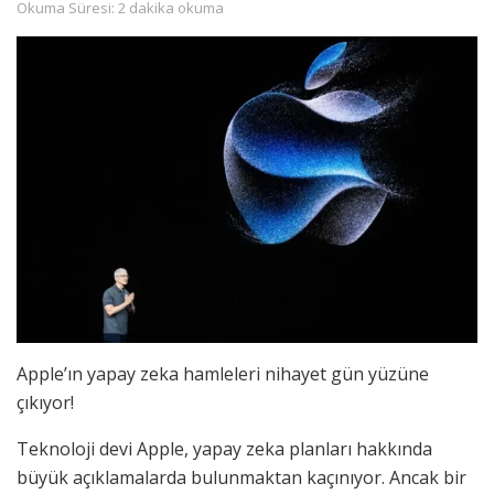
Okuma Süresi: 2 dakika okuma
Apple’ın yapay zeka hamleleri nihayet gün yüzüne
çıkıyor!
Teknoloji devi Apple, yapay zeka planları hakkında
büyük açıklamalarda bulunmaktan kaçınıyor. Ancak bir