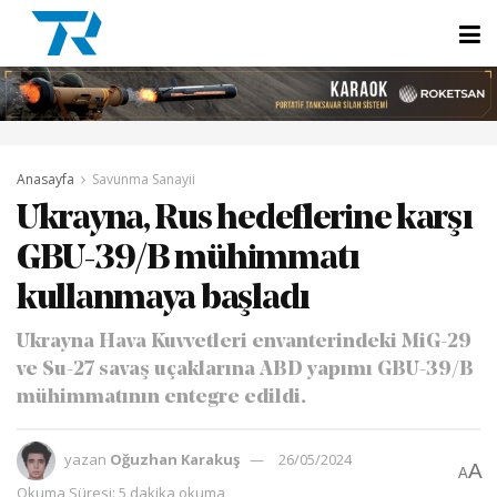
Anasayfa
Savunma Sanayii
Ukrayna, Rus hedeflerine karşı
GBU-39/B mühimmatı
kullanmaya başladı
Ukrayna Hava Kuvvetleri envanterindeki MiG-29
ve Su-27 savaş uçaklarına ABD yapımı GBU-39/B
mühimmatının entegre edildi.
yazan
Oğuzhan Karakuş
26/05/2024
A
A
Okuma Süresi: 5 dakika okuma