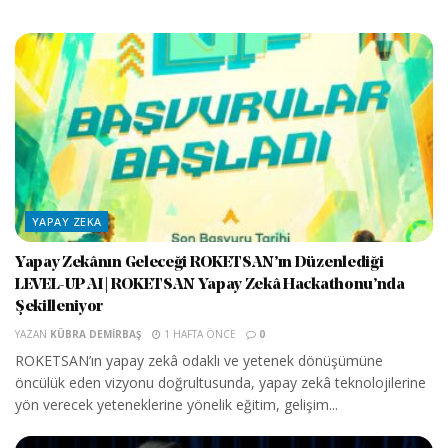
YAPAY ZEKA
Yapay Zekânın Geleceği ROKETSAN’ın Düzenlediği
LEVEL-UP AI | ROKETSAN Yapay Zekâ Hackathonu’nda
Şekilleniyor
YAZAN
KÜBRA DEMIRBAŞ
1 HAFTA ÖNCE
0
ROKETSAN’ın yapay zekâ odaklı ve yetenek dönüşümüne
öncülük eden vizyonu doğrultusunda, yapay zekâ teknolojilerine
yön verecek yeteneklerine yönelik eğitim, gelişim...