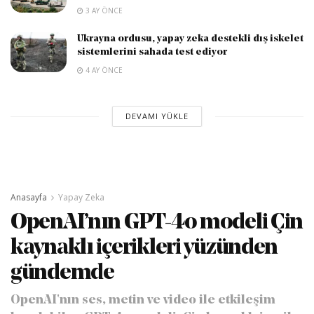
3 AY ÖNCE
Ukrayna ordusu, yapay zeka destekli dış iskelet
sistemlerini sahada test ediyor
4 AY ÖNCE
DEVAMI YÜKLE
Anasayfa
Yapay Zeka
OpenAI’nın GPT-4o modeli Çin
kaynaklı içerikleri yüzünden
gündemde
OpenAI'nın ses, metin ve video ile etkileşim