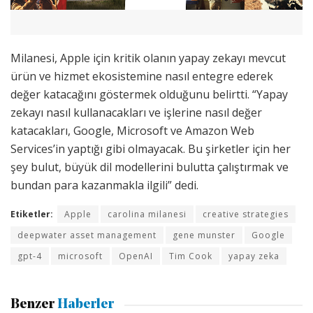
Milanesi, Apple için kritik olanın yapay zekayı mevcut
ürün ve hizmet ekosistemine nasıl entegre ederek
değer katacağını göstermek olduğunu belirtti. “Yapay
zekayı nasıl kullanacakları ve işlerine nasıl değer
katacakları, Google, Microsoft ve Amazon Web
Services’in yaptığı gibi olmayacak. Bu şirketler için her
şey bulut, büyük dil modellerini bulutta çalıştırmak ve
bundan para kazanmakla ilgili” dedi.
Etiketler:
Apple
carolina milanesi
creative strategies
deepwater asset management
gene munster
Google
gpt-4
microsoft
OpenAI
Tim Cook
yapay zeka
Benzer
Haberler