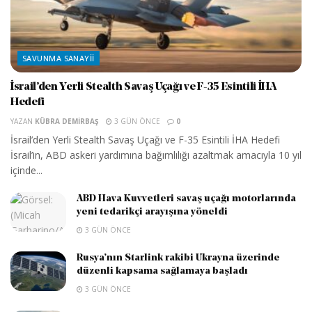
SAVUNMA SANAYII
İsrail’den Yerli Stealth Savaş Uçağı ve F-35 Esintili İHA
Hedefi
YAZAN
KÜBRA DEMIRBAŞ
3 GÜN ÖNCE
0
İsrail’den Yerli Stealth Savaş Uçağı ve F-35 Esintili İHA Hedefi
İsrail’in, ABD askeri yardımına bağımlılığı azaltmak amacıyla 10 yıl
içinde...
ABD Hava Kuvvetleri savaş uçağı motorlarında
yeni tedarikçi arayışına yöneldi
3 GÜN ÖNCE
Rusya’nın Starlink rakibi Ukrayna üzerinde
düzenli kapsama sağlamaya başladı
3 GÜN ÖNCE