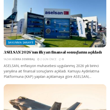
SAVUNMA SANAYII
ASELSAN 2026’nın ilk yarı finansal sonuçlarını açıkladı
YAZAN
KÜBRA DEMIRBAŞ
2 GÜN ÖNCE
0
ASELSAN, enflasyon muhasebesi uygulanmış 2026 yılı birinci
yarıyılına ait finansal sonuçlarını açıkladı. Kamuyu Aydınlatma
Platformuna (KAP) yapılan açıklamaya göre ASELSAN;...