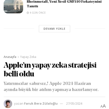
Rheinmetall, Yeni Nesil GMF140 Fırkateynini
Tanıttı
4 GÜN ÖNCE
DEVAMI YÜKLE
Anasayfa
Yapay Zeka
Apple’ın yapay zeka stratejisi
belli oldu
Yatırımcılar sabırsız,! Apple 2024 Haziran
ayında büyük bir atılım yapmaya hazırlanıyor.
yazan
Faruk Bera Zülaloğlu
27/05/2024
A
A