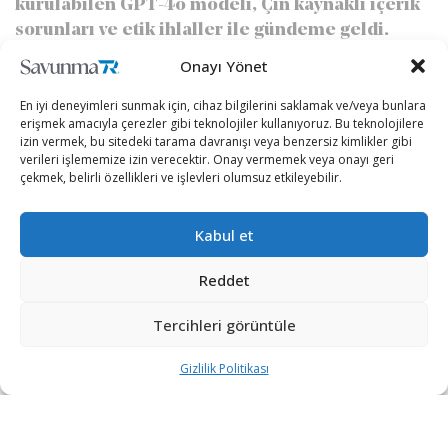
kurulabilen GPT-4o modeli, Çin kaynaklı içerik
sorunları ve etik ihlaller ile gündeme geldi.
Onayı Yönet
yazan
Faruk Bera Zülaloğlu
27/05/2024
A
A
En iyi deneyimleri sunmak için, cihaz bilgilerini saklamak ve/veya bunlara
Okuma Süresi: 3 dakika okuma
erişmek amacıyla çerezler gibi teknolojiler kullanıyoruz. Bu teknolojilere
izin vermek, bu sitedeki tarama davranışı veya benzersiz kimlikler gibi
verileri işlememize izin verecektir. Onay vermemek veya onayı geri
çekmek, belirli özellikleri ve işlevleri olumsuz etkileyebilir.
Kabul et
Reddet
Tercihleri görüntüle
OpenAI’ın GPT-4o modeli büyük skandallarla
Gizlilik Politikası
çalkalanıyor!
Geçtiğimiz hafta OpenAI, ses, metin ve video ile