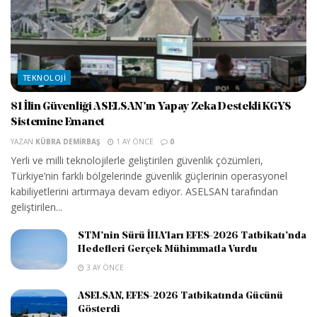
TEKNOLOJI
81 İlin Güvenliği ASELSAN’ın Yapay Zeka Destekli KGYS
Sistemine Emanet
YAZAN
KÜBRA DEMIRBAŞ
1 AY ÖNCE
0
Yerli ve milli teknolojilerle geliştirilen güvenlik çözümleri,
Türkiye’nin farklı bölgelerinde güvenlik güçlerinin operasyonel
kabiliyetlerini artırmaya devam ediyor. ASELSAN tarafından
geliştirilen...
STM’nin Sürü İHA’ları EFES-2026 Tatbikatı’nda
Hedefleri Gerçek Mühimmatla Vurdu
3 AY ÖNCE
ASELSAN, EFES-2026 Tatbikatında Gücünü
Gösterdi