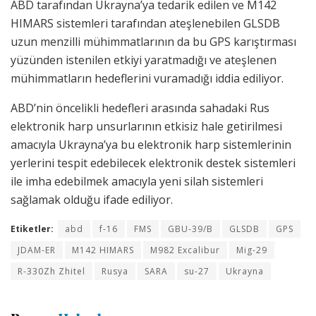
ABD tarafından Ukrayna’ya tedarik edilen ve M142
HIMARS sistemleri tarafından ateşlenebilen GLSDB
uzun menzilli mühimmatlarının da bu GPS karıştırması
yüzünden istenilen etkiyi yaratmadığı ve ateşlenen
mühimmatların hedeflerini vuramadığı iddia ediliyor.
ABD’nin öncelikli hedefleri arasında sahadaki Rus
elektronik harp unsurlarının etkisiz hale getirilmesi
amacıyla Ukrayna’ya bu elektronik harp sistemlerinin
yerlerini tespit edebilecek elektronik destek sistemleri
ile imha edebilmek amacıyla yeni silah sistemleri
sağlamak olduğu ifade ediliyor.
Etiketler:
abd
f-16
FMS
GBU-39/B
GLSDB
GPS
JDAM-ER
M142 HIMARS
M982 Excalibur
Mig-29
R-330Zh Zhitel
Rusya
SARA
su-27
Ukrayna