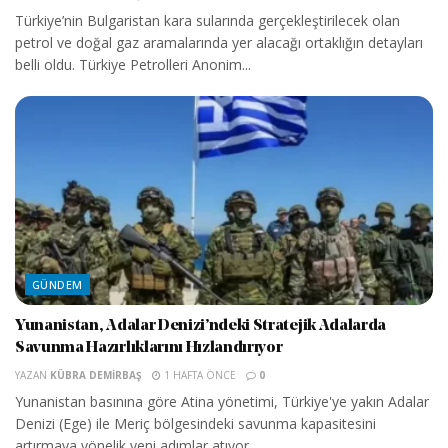
Türkiye’nin Bulgaristan kara sularında gerçekleştirilecek olan
petrol ve doğal gaz aramalarında yer alacağı ortaklığın detayları
belli oldu. Türkiye Petrolleri Anonim...
GÜNDEM
Yunanistan, Adalar Denizi’ndeki Stratejik Adalarda
Savunma Hazırlıklarını Hızlandırıyor
YAZAN
KÜBRA DEMIRBAŞ
1 HAFTA ÖNCE
0
Yunanistan basınına göre Atina yönetimi, Türkiye'ye yakın Adalar
Denizi (Ege) ile Meriç bölgesindeki savunma kapasitesini
artırmaya yönelik yeni adımlar atıyor....