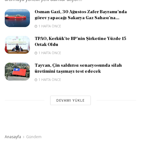
Osman Gazi, 30 Ağustos Zafer Bayramı’nda
görev yapacağı Sakarya Gaz Sahası’na...
1 HAFTA ÖNCE
TPAO, Kerkük’te BP’nin Şirketine Yüzde 15
Ortak Oldu
1 HAFTA ÖNCE
Tayvan, Çin saldırısı senaryosunda silah
üretimini taşımayı test edecek
1 HAFTA ÖNCE
DEVAMI YÜKLE
Anasayfa
Gündem