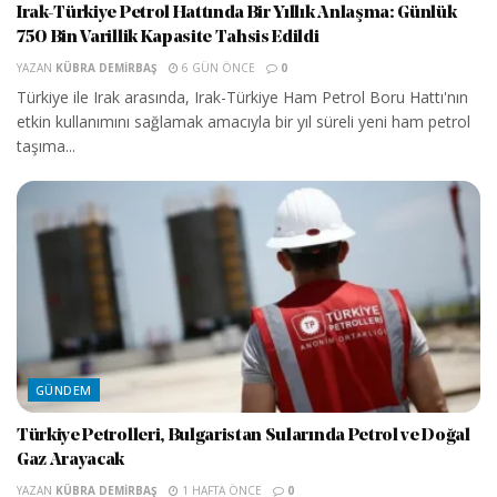
Irak-Türkiye Petrol Hattında Bir Yıllık Anlaşma: Günlük
750 Bin Varillik Kapasite Tahsis Edildi
YAZAN
KÜBRA DEMIRBAŞ
6 GÜN ÖNCE
0
Türkiye ile Irak arasında, Irak-Türkiye Ham Petrol Boru Hattı'nın
etkin kullanımını sağlamak amacıyla bir yıl süreli yeni ham petrol
taşıma...
GÜNDEM
Türkiye Petrolleri, Bulgaristan Sularında Petrol ve Doğal
Gaz Arayacak
YAZAN
KÜBRA DEMIRBAŞ
1 HAFTA ÖNCE
0