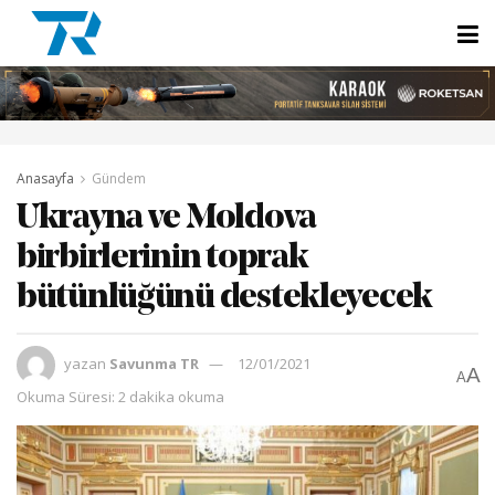
Anasayfa
Gündem
Ukrayna ve Moldova
birbirlerinin toprak
bütünlüğünü destekleyecek
yazan
Savunma TR
12/01/2021
A
A
Okuma Süresi: 2 dakika okuma