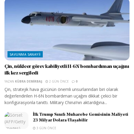
SAVUNMA SANAYII
Çin, nükleer görev kabiliyetli H-6N bombardıman uçağını
ilk kez sergiledi
YAZAN
KÜBRA DEMIRBAŞ
2 GÜN ÖNCE
0
Çin, stratejik hava gücünün önemli unsurlarından biri olarak
değerlendirilen H-6N bombardıman uçağını dikkat çekici bir
konfigürasyonla tanıttı. Military China’nın aktardığına...
İlk Trump Sınıfı Muharebe Gemisinin Maliyeti
23 Milyar Dolara Ulaşabilir
3 GÜN ÖNCE