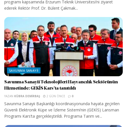
programı kapsamında Erzurum Teknik Üniversitesi’ni ziyaret
ederek Rektör Prof. Dr. Bülent Çakmak...
SAVUNMA SANAYII
Savunma Sanayii Teknolojileri Hayvancılık Sektörünün
Hizmetinde: GEKİS Kars’ta tanıtıldı
YAZAN
KÜBRA DEMIRBAŞ
2 GÜN ÖNCE
0
Savunma Sanayii Başkanlığı koordinasyonunda hayata geçirilen
Güvenli Elektronik Küpe ve İzleme Sistemi’nin (GEKİS) Lansman
Programı Kars’ta gerçekleştirildi. Programa Tarım ve...