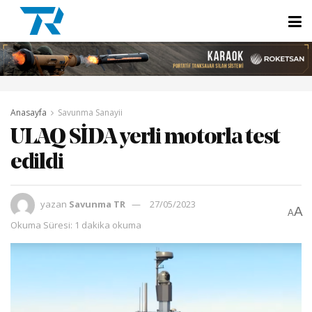
Anasayfa
Savunma Sanayii
ULAQ SİDA yerli motorla test
edildi
yazan
Savunma TR
27/05/2023
A
A
Okuma Süresi: 1 dakika okuma