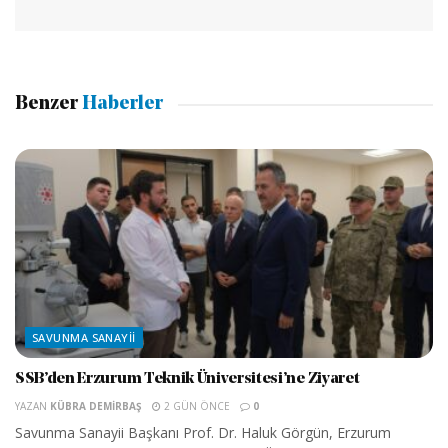
Benzer
Haberler
SAVUNMA SANAYII
SSB’den Erzurum Teknik Üniversitesi’ne Ziyaret
YAZAN
KÜBRA DEMIRBAŞ
2 GÜN ÖNCE
0
Savunma Sanayii Başkanı Prof. Dr. Haluk Görgün, Erzurum