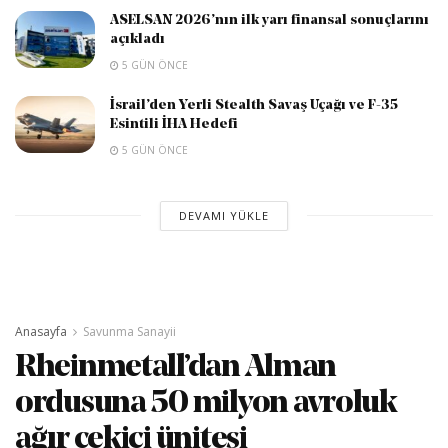
ASELSAN 2026’nın ilk yarı finansal sonuçlarını
açıkladı
5 GÜN ÖNCE
İsrail’den Yerli Stealth Savaş Uçağı ve F-35
Esintili İHA Hedefi
5 GÜN ÖNCE
DEVAMI YÜKLE
Anasayfa
Savunma Sanayii
Rheinmetall’dan Alman
ordusuna 50 milyon avroluk
ağır çekici ünitesi