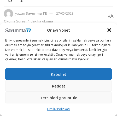
yazan
Savunma TR
27/05/2023
A
A
Okuma Süresi: 1 dakika okuma
Onayı Yönet
En iyi deneyimleri sunmak için, cihaz bilgilerini saklamak ve/veya bunlara
erişmek amacıyla çerezler gibi teknolojiler kullanıyoruz. Bu teknolojilere
izin vermek, bu sitedeki tarama davranışı veya benzersiz kimlikler gibi
verileri işlememize izin verecektir. Onay vermemek veya onayı geri
çekmek, belirli özellikleri ve işlevleri olumsuz etkileyebilir.
Kabul et
Reddet
Tercihleri görüntüle
Rheinmetall, Alman Silahlı Kuvvetleri Bundeswehr’e 70
tonluk yük kapasiteli 57 adet ağır çekici ünitesi tedarik
Gizlilik Politikası
etmek için yeni bir
sözleşme imzaladı.