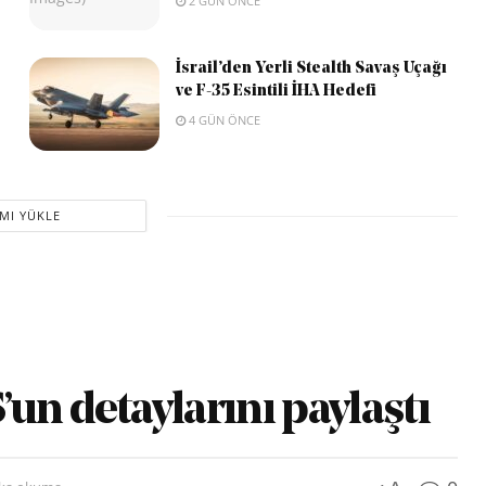
2 GÜN ÖNCE
İsrail’den Yerli Stealth Savaş Uçağı
ve F-35 Esintili İHA Hedefi
4 GÜN ÖNCE
MI YÜKLE
un detaylarını paylaştı