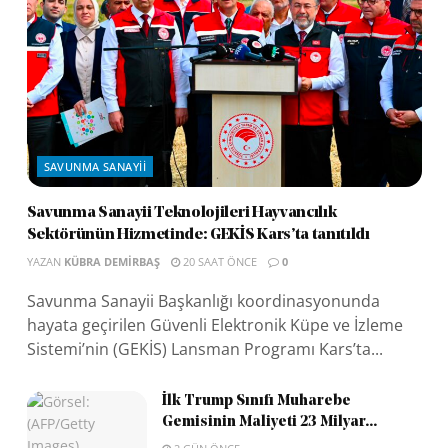
SAVUNMA SANAYII
Savunma Sanayii Teknolojileri Hayvancılık
Sektörünün Hizmetinde: GEKİS Kars’ta tanıtıldı
YAZAN
KÜBRA DEMIRBAŞ
20 SAAT ÖNCE
0
Savunma Sanayii Başkanlığı koordinasyonunda
hayata geçirilen Güvenli Elektronik Küpe ve İzleme
Sistemi’nin (GEKİS) Lansman Programı Kars’ta...
İlk Trump Sınıfı Muharebe
Gemisinin Maliyeti 23 Milyar...