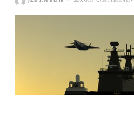
yazan
Savunma TR
20/07/2021
Okuma Süresi: 4 dak