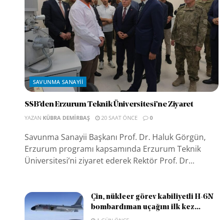
SAVUNMA SANAYII
SSB’den Erzurum Teknik Üniversitesi’ne Ziyaret
YAZAN
KÜBRA DEMIRBAŞ
20 SAAT ÖNCE
0
Savunma Sanayii Başkanı Prof. Dr. Haluk Görgün,
Erzurum programı kapsamında Erzurum Teknik
Üniversitesi’ni ziyaret ederek Rektör Prof. Dr...
Çin, nükleer görev kabiliyetli H-6N
bombardıman uçağını ilk kez...