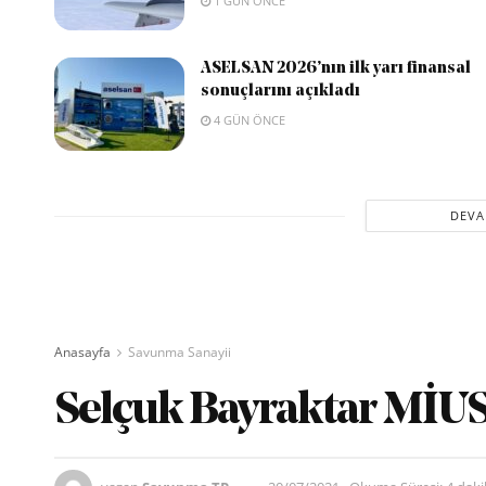
1 GÜN ÖNCE
ASELSAN 2026’nın ilk yarı finansal
sonuçlarını açıkladı
4 GÜN ÖNCE
DEVA
Anasayfa
Savunma Sanayii
Selçuk Bayraktar MİUS’