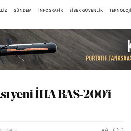
LIZ
GÜNDEM
İNFOGRAFIK
SIBER GÜVENLIK
TEKNOLOJ
ası yeni İHA BAS-200’i
0
A
ika okuma
A