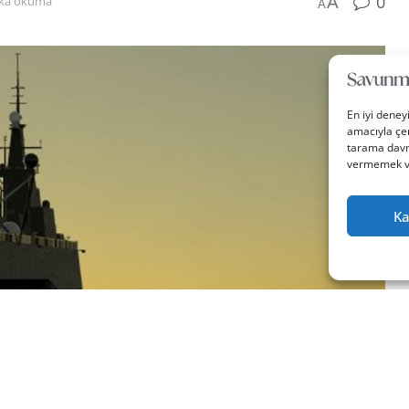
0
A
ika okuma
A
En iyi deney
amacıyla çer
tarama davra
vermemek vey
Ka