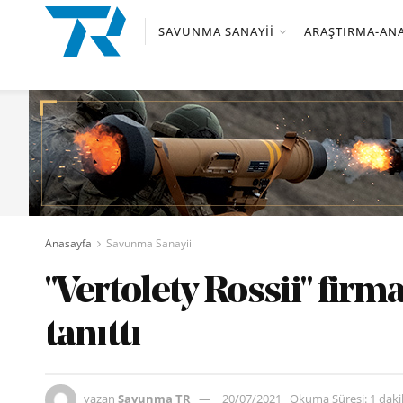
SAVUNMA SANAYII
ARAŞTIRMA-ANA
Anasayfa
Savunma Sanayii
"Vertolety Rossii" firm
tanıttı
yazan
Savunma TR
20/07/2021
Okuma Süresi: 1 dak