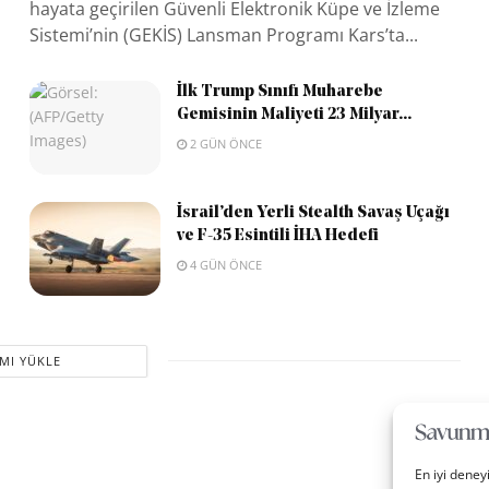
hayata geçirilen Güvenli Elektronik Küpe ve İzleme
Sistemi’nin (GEKİS) Lansman Programı Kars’ta...
İlk Trump Sınıfı Muharebe
Gemisinin Maliyeti 23 Milyar...
2 GÜN ÖNCE
İsrail’den Yerli Stealth Savaş Uçağı
ve F-35 Esintili İHA Hedefi
4 GÜN ÖNCE
MI YÜKLE
En iyi deney