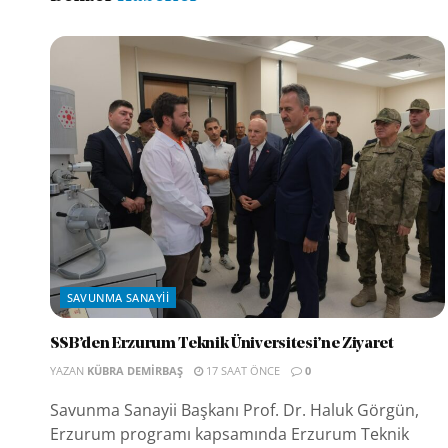
SAVUNMA SANAYII
SSB’den Erzurum Teknik Üniversitesi’ne Ziyaret
YAZAN
KÜBRA DEMIRBAŞ
17 SAAT ÖNCE
0
Savunma Sanayii Başkanı Prof. Dr. Haluk Görgün,
Erzurum programı kapsamında Erzurum Teknik