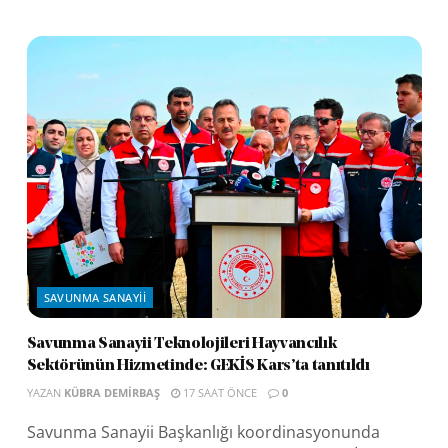
SAVUNMA SANAYII
Savunma Sanayii Teknolojileri Hayvancılık
Sektörünün Hizmetinde: GEKİS Kars’ta tanıtıldı
YAZAN
KÜBRA DEMIRBAŞ
17 SAAT ÖNCE
0
Savunma Sanayii Başkanlığı koordinasyonunda