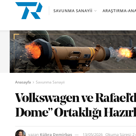
SAVUNMA SANAYII
ARAŞTIRMA-ANA
Anasayfa
Savunma Sanayii
Volkswagen ve Rafael’
Dome” Ortaklığı Hazırl
yazan
Kübra Demirbaş
13/05/2026
Okuma Süresi: 2