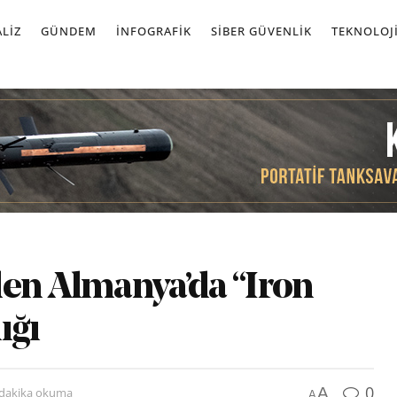
LIZ
GÜNDEM
İNFOGRAFIK
SIBER GÜVENLIK
TEKNOLOJ
den Almanya’da “Iron
ığı
0
A
 dakika okuma
A