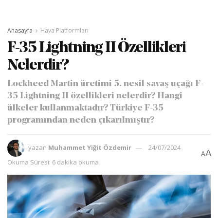
Anasayfa
Hava Platformları
F-35 Lightning II Özellikleri
Nelerdir?
Lockheed Martin üretimi 5. nesil savaş uçağı F-
35 Lightning II özellikleri nelerdir? Hangi
ülkeler kullanmaktadır? Türkiye F-35
programından neden çıkarılmıştır?
yazan
Muhammet Yiğit Özdemir
24/07/2024
A
A
Okuma Süresi: 6 dakika okuma