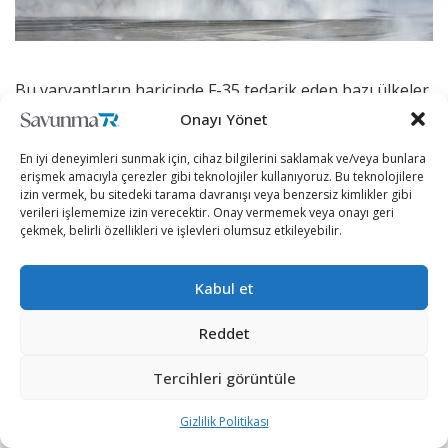
Bu varyantların haricinde F-35 tedarik eden bazı ülkeler,
birkaç değişiklikle uçaklarını tedarik etmiştir. İsrail için F-
Onayı Yönet
35I ve Kanada için CF-35, F-35A üzerinde yapılan özel
En iyi deneyimleri sunmak için, cihaz bilgilerini saklamak ve/veya bunlara
değişikliklerle üretilmiştir.
erişmek amacıyla çerezler gibi teknolojiler kullanıyoruz. Bu teknolojilere
izin vermek, bu sitedeki tarama davranışı veya benzersiz kimlikler gibi
verileri işlememize izin verecektir. Onay vermemek veya onayı geri
Türkiye F-35 programından neden
çekmek, belirli özellikleri ve işlevleri olumsuz etkileyebilir.
çıkarıldı?
Türkiye hava savunma sistemi ihtiyacını, NATO üyesi
Kabul et
ülkelerden karşılamak üzere adımlar atmaya çalıştı.
Reddet
Ancak bir sonuca varılamadı. Daha önce 2013 yılında
yapılan uzun menzilli hava savunma sistemi ihalesini
Tercihleri görüntüle
Çin menşeli HQ-9 kazanmış ancak NATO ülkelerinden
gelen siyasi baskılar ve sistemin NATO standardı diğer
Gizlilik Politikası
sistemlerimize entegre edilememesinden ötürü 2015’te