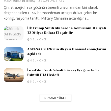
YAZAN
KÜBRA DEMIRBAŞ
2 GÜN ÖNCE
0
Çin, stratejik hava gücünün önemli unsurlarından biri olarak
değerlendirilen H-6N bombardıman uçağını dikkat çekici bir
konfigürasyonla tanıttı. Military China’nın aktardığına...
İlk Trump Sınıfı Muharebe Gemisinin Maliyeti
23 Milyar Dolara Ulaşabilir
3 GÜN ÖNCE
ASELSAN 2026’nın ilk yarı finansal sonuçlarını
açıkladı
4 GÜN ÖNCE
İsrail’den Yerli Stealth Savaş Uçağı ve F-35
Esintili İHA Hedefi
5 GÜN ÖNCE
DEVAMI YÜKLE