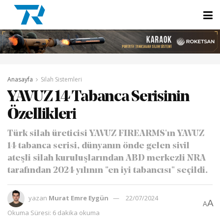
Anasayfa
Silah Sistemleri
YAVUZ 14 Tabanca Serisinin
Özellikleri
Türk silah üreticisi YAVUZ FIREARMS'ın YAVUZ
14 tabanca serisi, dünyanın önde gelen sivil
ateşli silah kuruluşlarından ABD merkezli NRA
tarafından 2024 yılının "en iyi tabancısı" seçildi.
yazan
Murat Emre Eygün
22/07/2024
A
A
Okuma Süresi: 6 dakika okuma