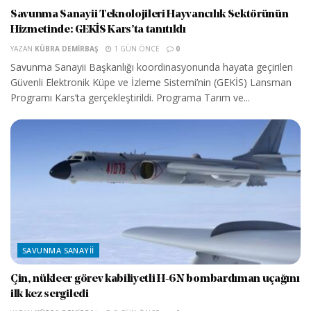
Savunma Sanayii Teknolojileri Hayvancılık Sektörünün
Hizmetinde: GEKİS Kars’ta tanıtıldı
YAZAN
KÜBRA DEMIRBAŞ
1 GÜN ÖNCE
0
Savunma Sanayii Başkanlığı koordinasyonunda hayata geçirilen
Güvenli Elektronik Küpe ve İzleme Sistemi’nin (GEKİS) Lansman
Programı Kars’ta gerçekleştirildi. Programa Tarım ve...
SAVUNMA SANAYII
Çin, nükleer görev kabiliyetli H-6N bombardıman uçağını
ilk kez sergiledi