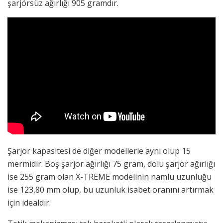
şarjörsüz ağırlığı 905 gramdır.
Şarjör kapasitesi de diğer modellerle aynı olup 15
mermidir. Boş şarjör ağırlığı 75 gram, dolu şarjör ağırlığı
ise 255 gram olan X-TREME modelinin namlu uzunluğu
ise 123,80 mm olup, bu uzunluk isabet oranını artırmak
için idealdir.