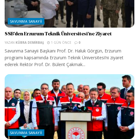
SAVUNMA SANAYII
SSB’den Erzurum Teknik Üniversitesi’ne Ziyaret
YAZAN
KÜBRA DEMIRBAŞ
1 GÜN ÖNCE
0
Savunma Sanayii Başkanı Prof. Dr. Haluk Görgün, Erzurum
programı kapsamında Erzurum Teknik Üniversitesi’ni ziyaret
ederek Rektör Prof. Dr. Bülent Çakmak...
SAVUNMA SANAYII