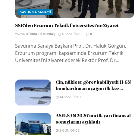
SAVUNMA SANAYII
SSB’den Erzurum Teknik Üniversitesi’ne Ziyaret
YAZAN
KÜBRA DEMIRBAŞ
6 SAAT ÖNCE
0
Savunma Sanayii Başkanı Prof. Dr. Haluk Görgün,
Erzurum programı kapsamında Erzurum Teknik
Üniversitesi’ni ziyaret ederek Rektör Prof. Dr...
Çin, nükleer görev kabiliyetli H-6N
bombardıman uçağını ilk kez...
14 SAAT ÖNCE
ASELSAN 2026’nın ilk yarı finansal
sonuçlarını açıkladı
3 GÜN ÖNCE