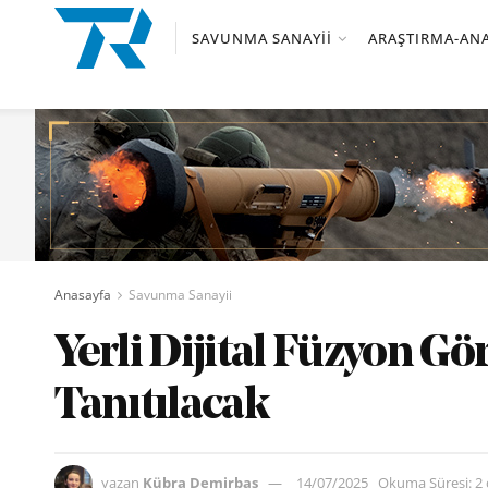
SAVUNMA SANAYII
ARAŞTIRMA-ANA
Anasayfa
Savunma Sanayii
Yerli Dijital Füzyon G
Tanıtılacak
yazan
Kübra Demirbaş
14/07/2025
Okuma Süresi: 2