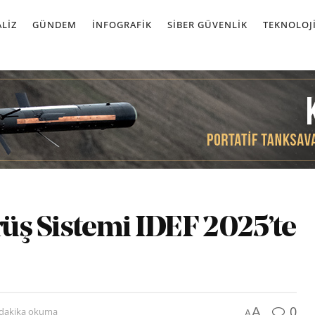
LIZ
GÜNDEM
İNFOGRAFIK
SIBER GÜVENLIK
TEKNOLOJ
örüş Sistemi IDEF 2025’te
0
A
 dakika okuma
A