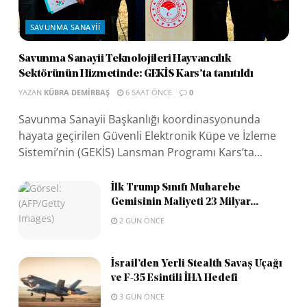
SAVUNMA SANAYII
Savunma Sanayii Teknolojileri Hayvancılık
Sektörünün Hizmetinde: GEKİS Kars’ta tanıtıldı
YAZAN
KÜBRA DEMIRBAŞ
6 SAAT ÖNCE
0
Savunma Sanayii Başkanlığı koordinasyonunda
hayata geçirilen Güvenli Elektronik Küpe ve İzleme
Sistemi’nin (GEKİS) Lansman Programı Kars’ta...
İlk Trump Sınıfı Muharebe
Gemisinin Maliyeti 23 Milyar...
2 GÜN ÖNCE
İsrail’den Yerli Stealth Savaş Uçağı
ve F-35 Esintili İHA Hedefi
3 GÜN ÖNCE