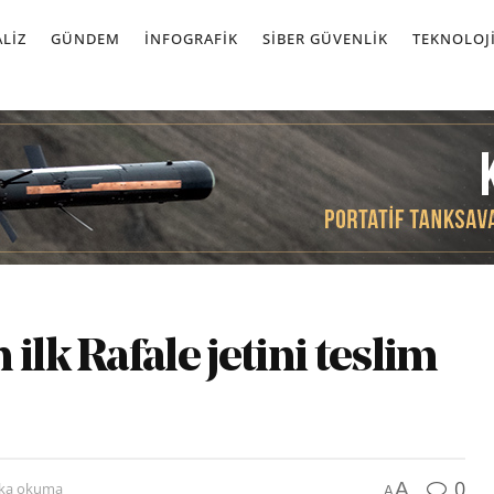
LIZ
GÜNDEM
İNFOGRAFIK
SIBER GÜVENLIK
TEKNOLOJ
ilk Rafale jetini teslim
0
A
ika okuma
A