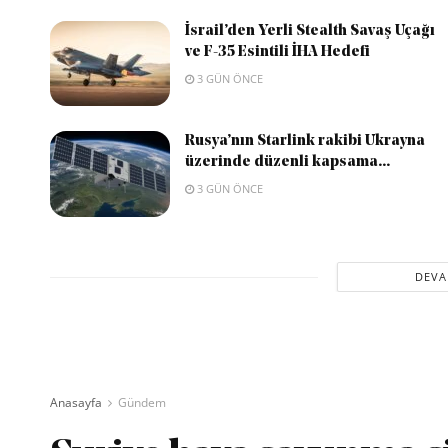
İsrail’den Yerli Stealth Savaş Uçağı
ve F-35 Esintili İHA Hedefi
3 GÜN ÖNCE
Rusya’nın Starlink rakibi Ukrayna
üzerinde düzenli kapsama...
3 GÜN ÖNCE
DEVA
Anasayfa
Gündem