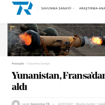
SAVUNMA SANAYII
ARAŞTIRMA-ANA
Anasayfa
Savunma Sanayii
Yunanistan, Fransa’dan 
aldı
yazan
Savunma TR
22/07/2021
Okuma Süresi: 1 dak