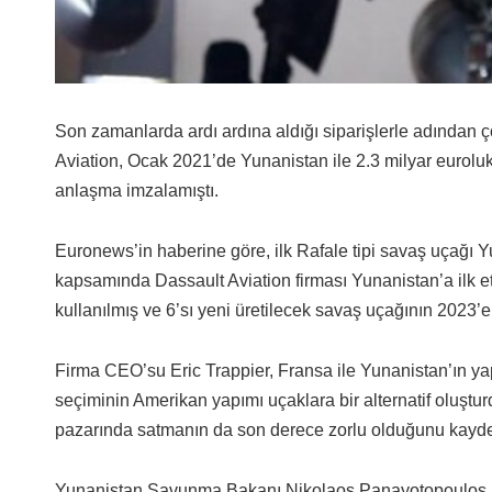
Son zamanlarda ardı ardına aldığı siparişlerle adından 
Aviation, Ocak 2021’de Yunanistan ile 2.3 milyar euroluk,
anlaşma imzalamıştı.
Euronews’in haberine göre, ilk Rafale tipi savaş uçağı 
kapsamında Dassault Aviation firması Yunanistan’a ilk etapt
kullanılmış ve 6’sı yeni üretilecek savaş uçağının 2023’e
Firma CEO’su Eric Trappier, Fransa ile Yunanistan’ın yaptı
seçiminin Amerikan yapımı uçaklara bir alternatif oluşturd
pazarında satmanın da son derece zorlu olduğunu kaydet
Yunanistan Savunma Bakanı Nikolaos Panayotopoulos ise