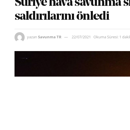
Suriye hava savunma si
saldırılarını önledi
yazan
Savunma TR
22/07/2021
Okuma Süresi: 1 dak