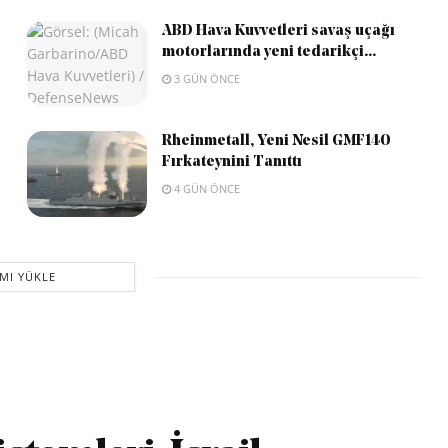
ABD Hava Kuvvetleri savaş uçağı
motorlarında yeni tedarikçi...
3 GÜN ÖNCE
Rheinmetall, Yeni Nesil GMF140
Fırkateynini Tanıttı
4 GÜN ÖNCE
MI YÜKLE