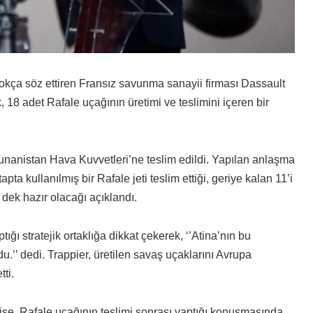
çokça söz ettiren Fransız savunma sanayii firması Dassault
 18 adet Rafale uçağının üretimi ve teslimini içeren bir
Yunanistan Hava Kuvvetleri’ne teslim edildi. Yapılan anlaşma
a kullanılmış bir Rafale jeti teslim ettiği, geriye kalan 11’i
 dek hazır olacağı açıklandı.
ğı stratejik ortaklığa dikkat çekerek, ‘’Atina’nın bu
u.’’ dedi. Trappier, üretilen savaş uçaklarını Avrupa
ti.
, Rafale uçağının teslimi sonrası yaptığı konuşmasında