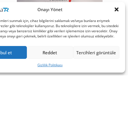
Onayı Yönet
imleri sunmak için, cihaz bilgilerini saklamak ve/veya bunlara erişmek
ezler gibi teknolojiler kullanıyoruz. Bu teknolojilere izin vermek, bu sitedeki
nışı veya benzersiz kimlikler gibi verileri işlememize izin verecektir. Onay
a onayı geri çekmek, belirli özellikleri ve işlevleri olumsuz etkileyebilir.
bul et
Reddet
Tercihleri görüntüle
Gizlilik Politikası