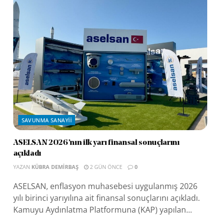
SAVUNMA SANAYII
ASELSAN 2026’nın ilk yarı finansal sonuçlarını
açıkladı
YAZAN
KÜBRA DEMIRBAŞ
2 GÜN ÖNCE
0
ASELSAN, enflasyon muhasebesi uygulanmış 2026
yılı birinci yarıyılına ait finansal sonuçlarını açıkladı.
Kamuyu Aydınlatma Platformuna (KAP) yapılan...