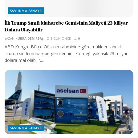
SAVUNMA SANAYII
İlk Trump Sınıfı Muharebe Gemisinin Maliyeti 23 Milyar
Dolara Ulaşabilir
YAZAN
KÜBRA DEMIRBAŞ
1 GÜN ÖNCE
0
ABD Kongre Bütçe Ofisi’nin tahminine göre, nükleer tahrikli
Trump sınıfı muharebe gemilerinin ilk örneği yaklaşık 23 milyar
dolara mal olabilir....
SAVUNMA SANAYII