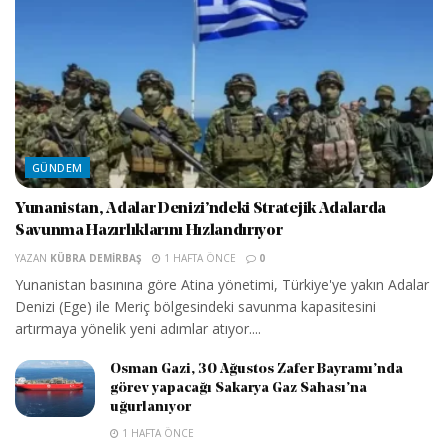
GÜNDEM
Yunanistan, Adalar Denizi’ndeki Stratejik Adalarda
Savunma Hazırlıklarını Hızlandırıyor
YAZAN
KÜBRA DEMIRBAŞ
1 HAFTA ÖNCE
0
Yunanistan basınına göre Atina yönetimi, Türkiye'ye yakın Adalar
Denizi (Ege) ile Meriç bölgesindeki savunma kapasitesini
artırmaya yönelik yeni adımlar atıyor....
Osman Gazi, 30 Ağustos Zafer Bayramı’nda
görev yapacağı Sakarya Gaz Sahası’na
uğurlanıyor
1 HAFTA ÖNCE