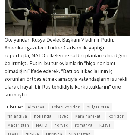
Öte yandan Rusya Devlet Başkanı Vladimir Putin,
Amerikalı gazeteci Tucker Carlson ile yaptığı
röportajda, NATO ülkelerine saldırı planları olmadığını
belirtmişti. Putin, bu tür eylemlerin “hiçbir anlamı
olmadığını” ifade ederek, “Batı politikacılarının iç
sorunları örtbas etmek amacıyla vatandaşlarını sürekli
olarak hayali bir Rus tehdidiyle korkuttuklarını” öne
sürmüştü
.
Etiketler:
Almanya
askeri koridor
bulgaristan
finlandiya
hollanda
isveç
Kara harekatı
koridor
Macaristan
NATO
norveç
romanya
Rusya
savaş
türkiye
Ukrayna
yunanistan