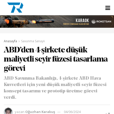
Anasayfa
Savunma Sanayii
ABD’den 4 şirkete düşük
maliyetli seyir füzesi tasarlama
görevi
ABD Savunma Bakanlığı, 4 şirkete ABD Hava
Kuvvetleri için yeni düşük maliyetli seyir füzesi
konsept tasarımı ve prototip üretme görevi
verdi.
yazan
Oğuzhan Karakuş
04/06/2024