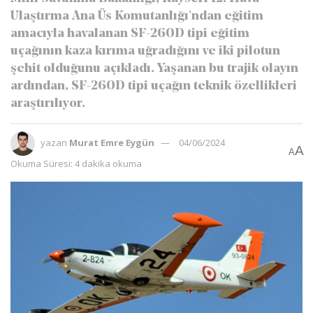
Ulaştırma Ana Üs Komutanlığı'ndan eğitim
amacıyla havalanan SF-260D tipi eğitim
uçağının kaza kırıma uğradığını ve iki pilotun
şehit olduğunu açıkladı. Yaşanan bu trajik olayın
ardından, SF-260D tipi uçağın teknik özellikleri
araştırılıyor.
yazan
Murat Emre Eygün
04/06/2024
A
A
Okuma Süresi: 4 dakika okuma