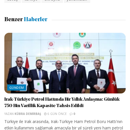
Benzer
Haberler
GÜNDEM
Irak-Türkiye Petrol Hattında Bir Yıllık Anlaşma: Günlük
750 Bin Varillik Kapasite Tahsis Edildi
YAZAN
KÜBRA DEMIRBAŞ
6 GÜN ÖNCE
0
Türkiye ile Irak arasında, Irak-Türkiye Ham Petrol Boru Hattı'nın
etkin kullanımını sağlamak amacıyla bir yıl süreli yeni ham petrol