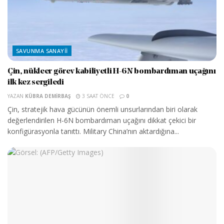
SAVUNMA SANAYII
Çin, nükleer görev kabiliyetli H-6N bombardıman uçağını
ilk kez sergiledi
YAZAN
KÜBRA DEMIRBAŞ
3 SAAT ÖNCE
0
Çin, stratejik hava gücünün önemli unsurlarından biri olarak
değerlendirilen H-6N bombardıman uçağını dikkat çekici bir
konfigürasyonla tanıttı. Military China’nın aktardığına...