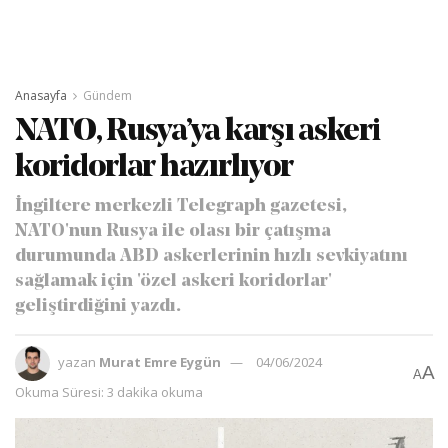
Anasayfa
Gündem
NATO, Rusya’ya karşı askeri
koridorlar hazırlıyor
İngiltere merkezli Telegraph gazetesi,
NATO'nun Rusya ile olası bir çatışma
durumunda ABD askerlerinin hızlı sevkiyatını
sağlamak için 'özel askeri koridorlar'
geliştirdiğini yazdı.
yazan
Murat Emre Eygün
04/06/2024
A
A
Okuma Süresi: 3 dakika okuma