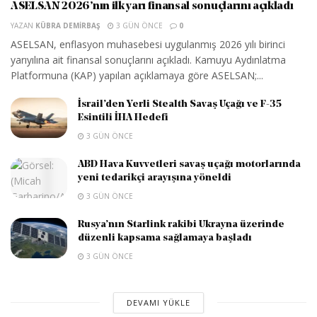
ASELSAN 2026’nın ilk yarı finansal sonuçlarını açıkladı
YAZAN
KÜBRA DEMIRBAŞ
3 GÜN ÖNCE
0
ASELSAN, enflasyon muhasebesi uygulanmış 2026 yılı birinci
yarıyılına ait finansal sonuçlarını açıkladı. Kamuyu Aydınlatma
Platformuna (KAP) yapılan açıklamaya göre ASELSAN;...
İsrail’den Yerli Stealth Savaş Uçağı ve F-35
Esintili İHA Hedefi
3 GÜN ÖNCE
ABD Hava Kuvvetleri savaş uçağı motorlarında
yeni tedarikçi arayışına yöneldi
3 GÜN ÖNCE
Rusya’nın Starlink rakibi Ukrayna üzerinde
düzenli kapsama sağlamaya başladı
3 GÜN ÖNCE
DEVAMI YÜKLE