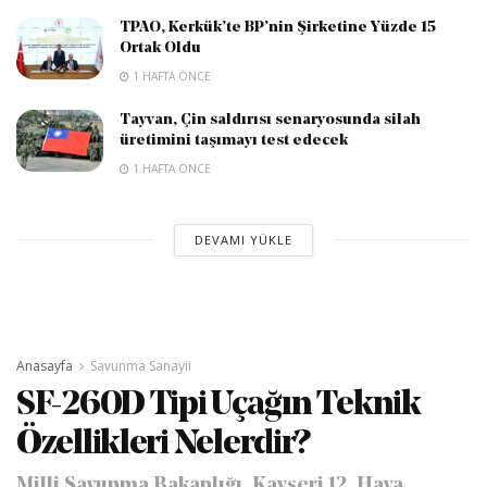
TPAO, Kerkük’te BP’nin Şirketine Yüzde 15
Ortak Oldu
1 HAFTA ÖNCE
Tayvan, Çin saldırısı senaryosunda silah
üretimini taşımayı test edecek
1 HAFTA ÖNCE
DEVAMI YÜKLE
Anasayfa
Savunma Sanayii
SF-260D Tipi Uçağın Teknik
Özellikleri Nelerdir?
Milli Savunma Bakanlığı, Kayseri 12. Hava