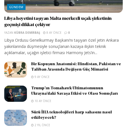
GÜNDEM
Libya heyetini taşıyan Malta merkezli uçak şirketinin
geçmişi dikkat çekiyor
YAZAN
KÜBRA DEMIRBAŞ
8 AY ÖNCE
0
Libya Ordusu Genelkurmay Başkanı’nı taşıyan özel jetin Ankara
yakınlarında düşmesiyle sonuçlanan kazaya ilişkin teknik
açıklamalar, uçağın işletici firması Harmony Jets’in...
Bir Kopuşun Anatomisi: Hindistan, Pakistan ve
Taliban Arasında Değişen Güç Mimarisi
9 AY ÖNCE
Trump’ın Tomahawk Ultimatomunun
Ukrayna’daki Savaşa Etkisi ve Olası Sonuçları
10 AY ÖNCE
Sürü İHA teknolojileri harp sahasını nasıl
etkileyecek?
2 YIL ÖNCE