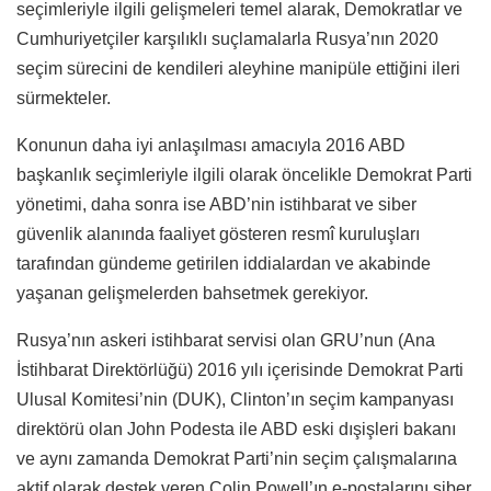
seçimleriyle ilgili gelişmeleri temel alarak, Demokratlar ve
Cumhuriyetçiler karşılıklı suçlamalarla Rusya’nın 2020
seçim sürecini de kendileri aleyhine manipüle ettiğini ileri
sürmekteler.
Konunun daha iyi anlaşılması amacıyla 2016 ABD
başkanlık seçimleriyle ilgili olarak öncelikle Demokrat Parti
yönetimi, daha sonra ise ABD’nin istihbarat ve siber
güvenlik alanında faaliyet gösteren resmî kuruluşları
tarafından gündeme getirilen iddialardan ve akabinde
yaşanan gelişmelerden bahsetmek gerekiyor.
Rusya’nın askeri istihbarat servisi olan GRU’nun (Ana
İstihbarat Direktörlüğü) 2016 yılı içerisinde Demokrat Parti
Ulusal Komitesi’nin (DUK), Clinton’ın seçim kampanyası
direktörü olan John Podesta ile ABD eski dışişleri bakanı
ve aynı zamanda Demokrat Parti’nin seçim çalışmalarına
aktif olarak destek veren Colin Powell’ın e-postalarını siber