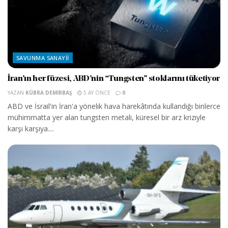
SAVUNMA SANAYII
İran’ın her füzesi, ABD’nin “Tungsten” stoklarını tüketiyor
YAZAN
KÜBRA DEMIRBAŞ
5 AY ÖNCE
0
ABD ve İsrail'in İran'a yönelik hava harekâtında kullandığı binlerce
mühimmatta yer alan tungsten metali, küresel bir arz kriziyle
karşı karşıya....