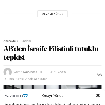
DEVAMI YÜKLE
Anasayfa
Gündem
AB’den İsrail’e Filistinli tutuklu
tepkisi
yazan
Savunma TR
31/10/2020
A
A
Okuma Süresi: 2 dakika okuma
Onayı Yönet
En iyi deneyimleri sunmak için, cihaz bilgilerini saklamak ve/veya bunlara