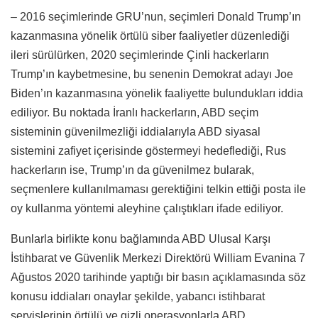
– 2016 seçimlerinde GRU’nun, seçimleri Donald Trump’ın
kazanmasına yönelik örtülü siber faaliyetler düzenlediği
ileri sürülürken, 2020 seçimlerinde Çinli hackerların
Trump’ın kaybetmesine, bu senenin Demokrat adayı Joe
Biden’ın kazanmasına yönelik faaliyette bulundukları iddia
ediliyor. Bu noktada İranlı hackerların, ABD seçim
sisteminin güvenilmezliği iddialarıyla ABD siyasal
sistemini zafiyet içerisinde göstermeyi hedeflediği, Rus
hackerların ise, Trump’ın da güvenilmez bularak,
seçmenlere kullanılmaması gerektiğini telkin ettiği posta ile
oy kullanma yöntemi aleyhine çalıştıkları ifade ediliyor.
Bunlarla birlikte konu bağlamında ABD Ulusal Karşı
İstihbarat ve Güvenlik Merkezi Direktörü William Evanina 7
Ağustos 2020 tarihinde yaptığı bir basın açıklamasında söz
konusu iddiaları onaylar şekilde, yabancı istihbarat
servislerinin örtülü ve gizli operasyonlarla ABD