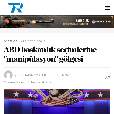
Anasayfa
Araştırma-Analiz
ABD başkanlık seçimlerine
"manipülasyon" gölgesi
yazan
Savunma TR
04/01/2024
A
A
Okuma Süresi: 7 dakika okuma