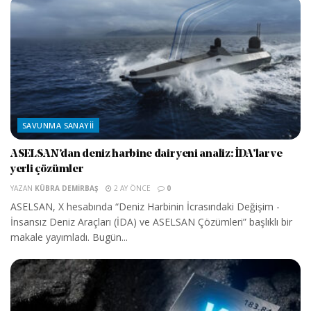
SAVUNMA SANAYII
ASELSAN’dan deniz harbine dair yeni analiz: İDA’lar ve
yerli çözümler
YAZAN
KÜBRA DEMIRBAŞ
2 AY ÖNCE
0
ASELSAN, X hesabında “Deniz Harbinin İcrasındaki Değişim -
İnsansız Deniz Araçları (İDA) ve ASELSAN Çözümleri” başlıklı bir
makale yayımladı. Bugün...