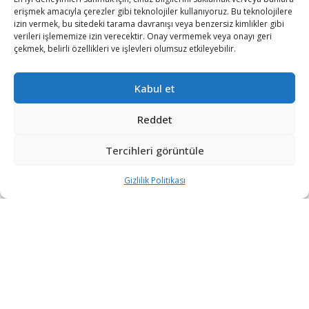
erişmek amacıyla çerezler gibi teknolojiler kullanıyoruz. Bu teknolojilere
izin vermek, bu sitedeki tarama davranışı veya benzersiz kimlikler gibi
verileri işlememize izin verecektir. Onay vermemek veya onayı geri
çekmek, belirli özellikleri ve işlevleri olumsuz etkileyebilir.
Kabul et
Reddet
AB Dış İlişkiler ve Güvelik Politikası Yüksek Temsilcisi
Josep Borrell’in ofisinden yapılan açıklamada, İsrail’de
Tercihleri görüntüle
resmi suçlama olmaksızın idari tutuklu olan ve bu nedenle
Gizlilik Politikası
temmuz ayından beri açlık grevini sürdüren Ahres’in hızla
kötüleşen sağlık durumunu AB’nin yakından takip ettiği
belirtildi.
Açıklamada, İsrail’in resmi suçlama olmadan idari
tutukluluğu yaygın biçimde kullanmasından AB’nin endişe
duyduğu vurgulandı.