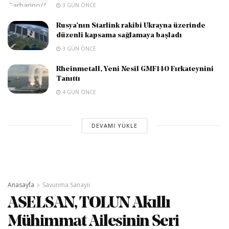
3 GÜN ÖNCE
Rusya’nın Starlink rakibi Ukrayna üzerinde
düzenli kapsama sağlamaya başladı
3 GÜN ÖNCE
Rheinmetall, Yeni Nesil GMF140 Fırkateynini
Tanıttı
4 GÜN ÖNCE
DEVAMI YÜKLE
Anasayfa
Savunma Sanayii
ASELSAN, TOLUN Akıllı
Mühimmat Ailesinin Seri