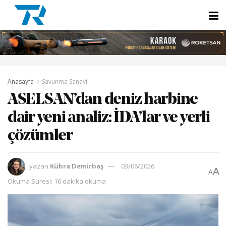
Anasayfa
Savunma Sanayii
ASELSAN’dan deniz harbine
dair yeni analiz: İDA’lar ve yerli
çözümler
yazan
Kübra Demirbaş
03/06/2026
A
A
Okuma Süresi: 16 dakika okuma