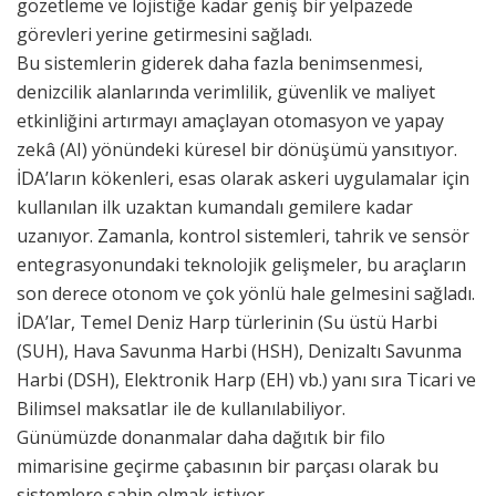
gözetleme ve lojistiğe kadar geniş bir yelpazede
görevleri yerine getirmesini sağladı.
Bu sistemlerin giderek daha fazla benimsenmesi,
denizcilik alanlarında verimlilik, güvenlik ve maliyet
etkinliğini artırmayı amaçlayan otomasyon ve yapay
zekâ (AI) yönündeki küresel bir dönüşümü yansıtıyor.
İDA’ların kökenleri, esas olarak askeri uygulamalar için
kullanılan ilk uzaktan kumandalı gemilere kadar
uzanıyor. Zamanla, kontrol sistemleri, tahrik ve sensör
entegrasyonundaki teknolojik gelişmeler, bu araçların
son derece otonom ve çok yönlü hale gelmesini sağladı.
İDA’lar, Temel Deniz Harp türlerinin (Su üstü Harbi
(SUH), Hava Savunma Harbi (HSH), Denizaltı Savunma
Harbi (DSH), Elektronik Harp (EH) vb.) yanı sıra Ticari ve
Bilimsel maksatlar ile de kullanılabiliyor.
Günümüzde donanmalar daha dağıtık bir filo
mimarisine geçirme çabasının bir parçası olarak bu
sistemlere sahip olmak istiyor.