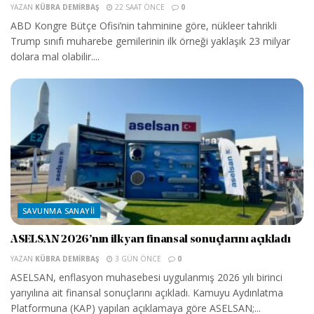
YAZAN
KÜBRA DEMIRBAŞ
22 SAAT ÖNCE
0
ABD Kongre Bütçe Ofisi’nin tahminine göre, nükleer tahrikli
Trump sınıfı muharebe gemilerinin ilk örneği yaklaşık 23 milyar
dolara mal olabilir....
SAVUNMA SANAYII
ASELSAN 2026’nın ilk yarı finansal sonuçlarını açıkladı
YAZAN
KÜBRA DEMIRBAŞ
3 GÜN ÖNCE
0
ASELSAN, enflasyon muhasebesi uygulanmış 2026 yılı birinci
yarıyılına ait finansal sonuçlarını açıkladı. Kamuyu Aydınlatma
Platformuna (KAP) yapılan açıklamaya göre ASELSAN;...