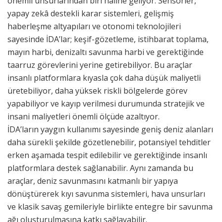
önemli unsurlarından biri haline geliyor. Sensörler,
yapay zekâ destekli karar sistemleri, gelişmiş
haberleşme altyapıları ve otonomi teknolojileri
sayesinde İDA’lar; keşif-gözetleme, istihbarat toplama,
mayın harbi, denizaltı savunma harbi ve gerektiğinde
taarruz görevlerini yerine getirebiliyor. Bu araçlar
insanlı platformlara kıyasla çok daha düşük maliyetli
üretebiliyor, daha yüksek riskli bölgelerde görev
yapabiliyor ve kayıp verilmesi durumunda stratejik ve
insani maliyetleri önemli ölçüde azaltıyor.
İDA’ların yaygın kullanımı sayesinde geniş deniz alanları
daha sürekli şekilde gözetlenebilir, potansiyel tehditler
erken aşamada tespit edilebilir ve gerektiğinde insanlı
platformlara destek sağlanabilir. Aynı zamanda bu
araçlar, deniz savunmasını katmanlı bir yapıya
dönüştürerek kıyı savunma sistemleri, hava unsurları
ve klasik savaş gemileriyle birlikte entegre bir savunma
ağı oluşturulmasına katkı sağlayabilir.