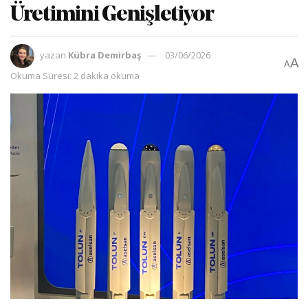
Üretimini Genişletiyor
yazan
Kübra Demirbaş
03/06/2026
A
A
Okuma Süresi: 2 dakika okuma