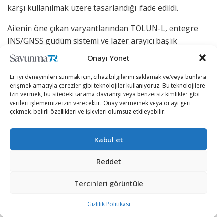
karşı kullanılmak üzere tasarlandığı ifade edildi.
Ailenin öne çıkan varyantlarından TOLUN-L, entegre
INS/GNSS güdüm sistemi ve lazer arayıcı başlık
kabiliyetine sahip bulunuyor. Bu varyantın, hareketli
Onayı Yönet
veya sabit hedeflere karşı 50 kilometrenin üzerindeki
En iyi deneyimleri sunmak için, cihaz bilgilerini saklamak ve/veya bunlara
menzillerde hassas taarruz gerçekleştirebildiği belirtildi.
erişmek amacıyla çerezler gibi teknolojiler kullanıyoruz. Bu teknolojilere
izin vermek, bu sitedeki tarama davranışı veya benzersiz kimlikler gibi
TOLUN-F varyantı ise programlanabilir havada infilak
verileri işlememize izin verecektir. Onay vermemek veya onayı geri
özelliği ve yakınlık sensörü ile donatıldı. Bu özelliklerin,
çekmek, belirli özellikleri ve işlevleri olumsuz etkileyebilir.
farklı hedef türlerine karşı parça tesirini en üst seviyeye
çıkarmayı amaçladığı kaydedildi.
Kabul et
Sertleştirilmiş hedeflere yönelik geliştirilen TOLUN P,
Reddet
güçlendirilmiş beton yapıları delme kapasitesine sahip
nüfuz edici harp başlığı kullanıyor.
Tercihleri görüntüle
Gizlilik Politikası