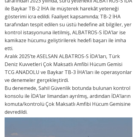
tarafından 2023 yılında, sürü yetenekli ALBATROS-S İDA
ile Baykar TB-2 İHA ile müşterek harekât yeteneği
gösterimi icra edildi. Faaliyet kapsamında; TB-2 İHA
tarafından tespit edilen su üstü hedefine ait bilgiler, yer
kontrol istasyonuna iletilmiş, ALBATROS-S İDA’lar ise
kamikaze hücumu geliştirilerek hedefi başarı ile imha
etti.
Aralık 2025’te ASELSAN ALBATROS-S İDA’ları, Türk
Deniz Kuvvetleri Çok Maksatlı Amfibi Hücum Gemisi
TCG ANADOLU ve Baykar TB-3 İHA’ları ile operasyonlar
ve denemeler gerçekleştirdi.
Bu denemede, Sahil Güvenlik botunda bulunan kontrol
konsolu ile İDA’lar limandan ayrılmış, ardından İDA’ların
komuta/kontrolü Çok Maksatlı Amfibi Hücum Gemisine
devredildi.