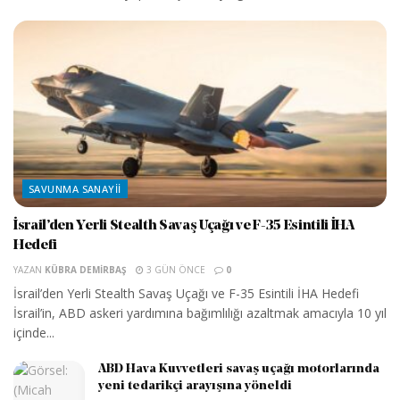
SAVUNMA SANAYII
İsrail’den Yerli Stealth Savaş Uçağı ve F-35 Esintili İHA
Hedefi
YAZAN
KÜBRA DEMIRBAŞ
3 GÜN ÖNCE
0
İsrail’den Yerli Stealth Savaş Uçağı ve F-35 Esintili İHA Hedefi
İsrail’in, ABD askeri yardımına bağımlılığı azaltmak amacıyla 10 yıl
içinde...
ABD Hava Kuvvetleri savaş uçağı motorlarında
yeni tedarikçi arayışına yöneldi