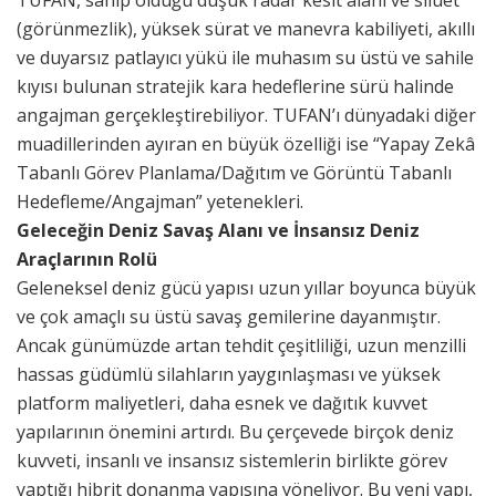
TUFAN, sahip olduğu düşük radar kesit alanı ve silüet
(görünmezlik), yüksek sürat ve manevra kabiliyeti, akıllı
ve duyarsız patlayıcı yükü ile muhasım su üstü ve sahile
kıyısı bulunan stratejik kara hedeflerine sürü halinde
angajman gerçekleştirebiliyor.
TUFAN’ı dünyadaki diğer
muadillerinden ayıran en büyük özelliği ise “Yapay Zekâ
Tabanlı Görev Planlama/Dağıtım ve Görüntü Tabanlı
Hedefleme/Angajman” yetenekleri.
Geleceğin Deniz Savaş Alanı ve İnsansız Deniz
Araçlarının Rolü
Geleneksel deniz gücü yapısı uzun yıllar boyunca büyük
ve çok amaçlı su üstü savaş gemilerine dayanmıştır.
Ancak günümüzde artan tehdit çeşitliliği, uzun menzilli
hassas güdümlü silahların yaygınlaşması ve yüksek
platform maliyetleri, daha esnek ve dağıtık kuvvet
yapılarının önemini artırdı. Bu çerçevede birçok deniz
kuvveti, insanlı ve insansız sistemlerin birlikte görev
yaptığı hibrit donanma yapısına yöneliyor. Bu yeni yapı,